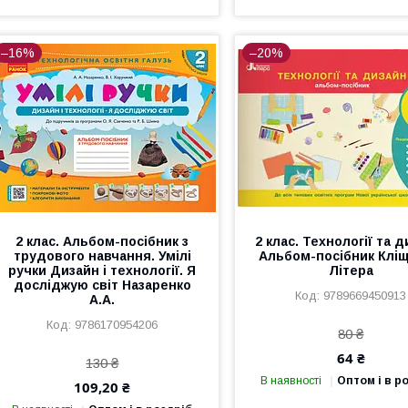
–16%
–20%
2 клас. Альбом-посібник з
2 клас. Технології та д
трудового навчання. Умілі
Альбом-посібник Кліщ
ручки Дизайн і технології. Я
Літера
досліджую світ Назаренко
9789669450913
А.А.
9786170954206
80 ₴
64 ₴
130 ₴
В наявності
Оптом і в р
109,20 ₴