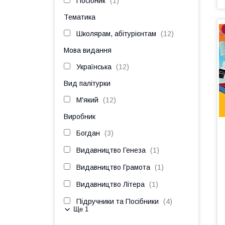
Посібник
1
Тематика
Школярам, абітурієнтам
12
Мова видання
Українська
12
Вид палітурки
М'який
12
Виробник
Богдан
3
Видавництво Генеза
1
Видавництво Грамота
1
Видавництво Літера
1
Підручники та Посібники
4
Ще 1