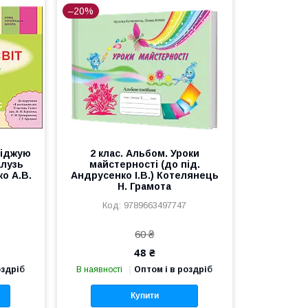
–20%
ліджую
2 клас. Альбом. Уроки
алузь
майстерності (до під.
ко А.В.
Андрусенко І.В.) Котелянець
Н. Грамота
9789663497747
60 ₴
48 ₴
оздріб
В наявності
Оптом і в роздріб
Купити