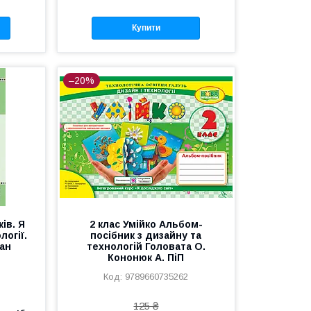
Купити
–20%
ів. Я
2 клас Умійко Альбом-
логії.
посібник з дизайну та
дан
технологій Головата О.
Кононюк А. ПіП
9789660735262
125 ₴