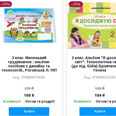
–20%
–20%
2 клас. Маленький
2 клас. Альбом "Я дос
трудівничок : альбом-
світ". Технологічна г
посібник з дизайну та
(до під. Бібік) Бровчен
технологій., Роговська Л. ПІП
Генеза
9789660734593
9789661110150
135 ₴
130 ₴
108 ₴
104 ₴
В наявності
Оптом і в роздріб
В наявності
Оптом і в р
Купити
Купити