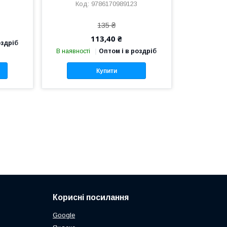
9786170989123
135 ₴
113,40 ₴
оздріб
В наявності
Оптом і в роздріб
Купити
Корисні посилання
Google