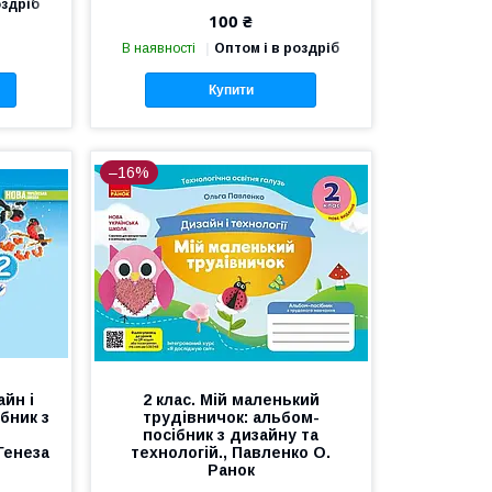
оздріб
100 ₴
В наявності
Оптом і в роздріб
Купити
–16%
айн і
2 клас. Мій маленький
бник з
трудівничок: альбом-
посібник з дизайну та
Генеза
технологій., Павленко О.
Ранок