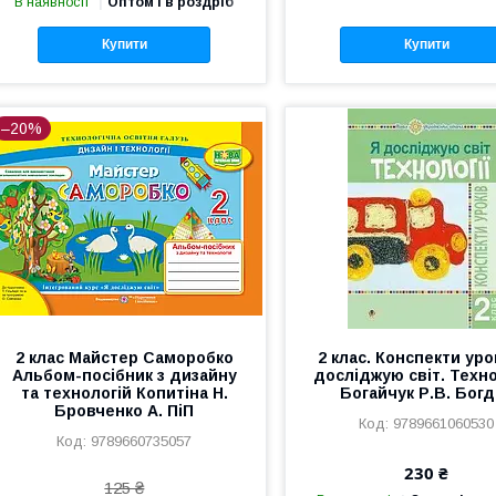
В наявності
Оптом і в роздріб
Купити
Купити
–20%
2 клас Майстер Саморобко
2 клас. Конспекти урок
Альбом-посібник з дизайну
досліджую світ. Техно
та технологій Копитіна Н.
Богайчук Р.В. Бог
Бровченко А. ПіП
9789661060530
9789660735057
230 ₴
125 ₴