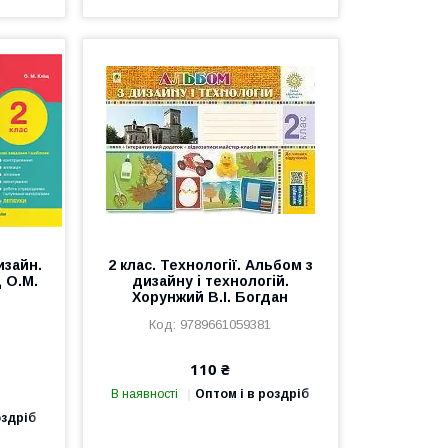
изайн.
2 клас. Технології. Альбом з
 О.М.
дизайну і технологій.
Хорунжий В.І. Богдан
9789661059381
110 ₴
В наявності
Оптом і в роздріб
оздріб