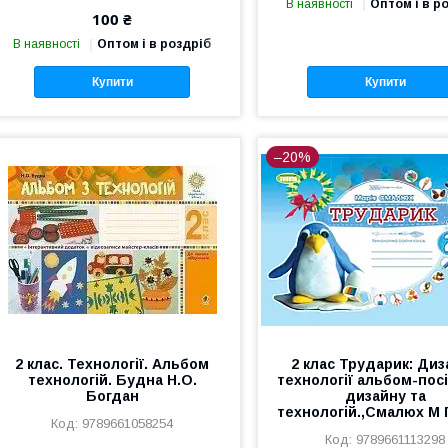
В наявності
Оптом і в р
100 ₴
В наявності
Оптом і в роздріб
Купити
Купити
–20%
2 клас. Технології. Альбом
2 клас Трударик: Диз
технологій. Будна Н.О.
технології альбом-посі
Богдан
дизайну та
технологій.,Смалюх М 
9789661058254
9789661113298