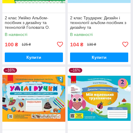
2 клас Умійко Альбом-
2 клас Трударик: Дизайн і
посібник з дизайну та
технології альбом-посібник з
технологій Головата О.
дизайну та
Кононюк А. ПіП
технологій.,Смалюх М Генеза
В наявності
В наявності
100
104
₴
₴
125 ₴
130 ₴
Купити
Купити
–16%
–16%