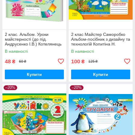
2 клас. Альбом. Уроки
2 клас Майстер Саморобко
майстерності (до під.
Альбом-посібник з дизайну та
Андрусенко І.В.) Котелянець
технологій Копитіна Н.
Н. Грамота
Бровченко А. ПіП
В наявності
В наявності
48
100
₴
₴
60 ₴
125 ₴
Купити
Купити
–20%
–20%