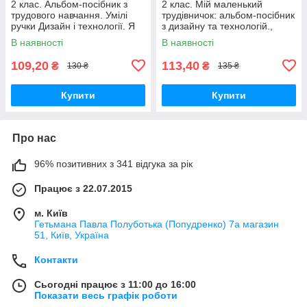
2 клас. Альбом-посібник з
2 клас. Мій маленький
трудового навчання. Умілі
трудівничок: альбом-посібник
ручки Дизайн і технології. Я
з дизайну та технологій.,
досліджую світ Назаренко
Павленко О. Ранок
В наявності
В наявності
А.А.
109,20
113,40
₴
₴
130 ₴
135 ₴
Купити
Купити
Про нас
96% позитивних з 341 відгука за рік
Працює з 22.07.2015
м. Київ
Гетьмана Павла Полуботька (Попудренко) 7а магазин
51, Київ, Україна
Контакти
Сьогодні працює з 11:00 до 16:00
Показати весь графік роботи