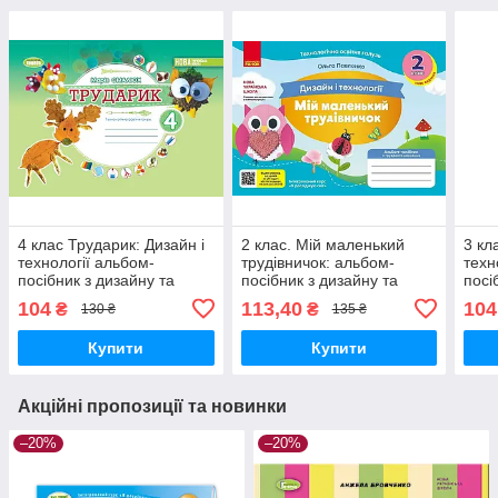
4 клас Трударик: Дизайн і
2 клас. Мій маленький
3 кл
технології альбом-
трудівничок: альбом-
техн
посібник з дизайну та
посібник з дизайну та
посі
технологій.,Смалюх М
технологій., Павленко О.
техн
104
113,40
104
₴
₴
130 ₴
135 ₴
Генеза
Ранок
Гене
Купити
Купити
Акційні пропозиції та новинки
–20%
–20%