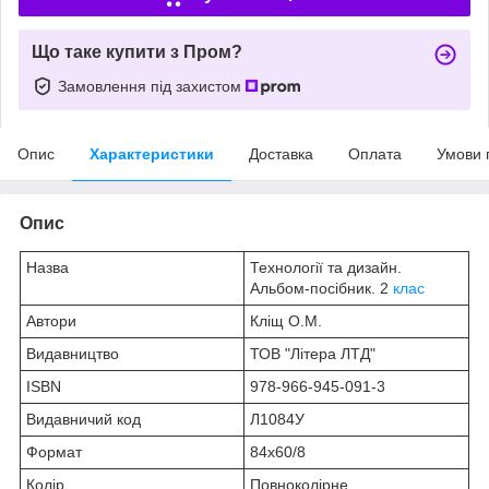
Що таке купити з Пром?
Замовлення під захистом
Опис
Характеристики
Доставка
Оплата
Умови 
Опис
Назва
Технології та дизайн.
Альбом-посібник. 2
клас
Автори
Кліщ О.М.
Видавництво
ТОВ "Літера ЛТД"
ISBN
978-966-945-091-3
Видавничий код
Л1084У
Формат
84х60/8
Колір
Повноколірне