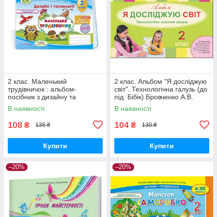
2 клас. Маленький
2 клас. Альбом "Я досліджую
трудівничок : альбом-
світ". Технологічна галузь (до
посібник з дизайну та
під. Бібік) Бровченко А.В.
технологій., Роговська Л. ПІП
Генеза
В наявності
В наявності
108
104
₴
₴
135 ₴
130 ₴
Купити
Купити
–20%
–20%