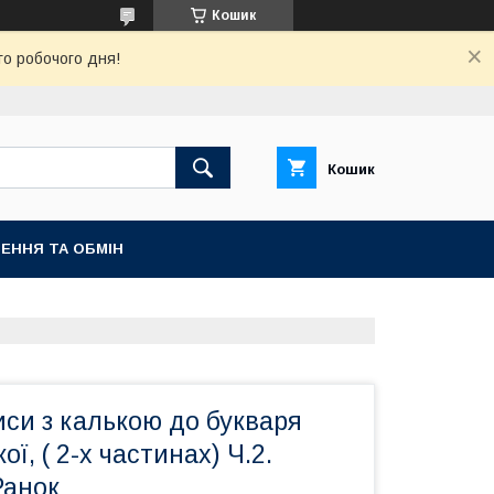
Кошик
го робочого дня!
Кошик
ЕННЯ ТА ОБМІН
иси з калькою до букваря
ї, ( 2-х частинах) Ч.2.
Ранок