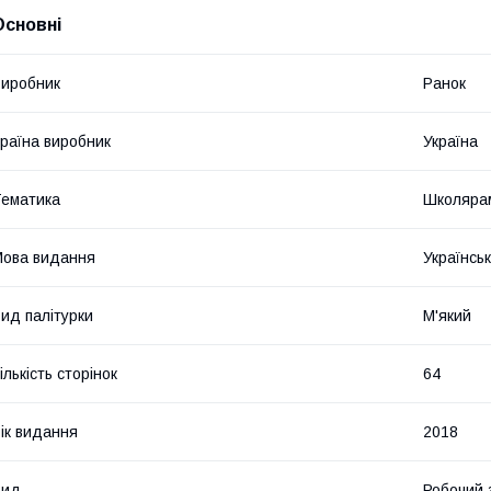
Основні
иробник
Ранок
раїна виробник
Україна
ематика
Школярам
ова видання
Українсь
ид палітурки
М'який
ількість сторінок
64
ік видання
2018
Вид
Робочий 