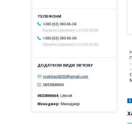
+380 (63) 380-66-04
Магазин самовивіз з 15.00-18.00
+380 (63) 380-66-04
Магазин самовивіз з 15.00-18.00
Н
П
-
-
С
rostislav8202@gmail.com
М
0633806604
0633806604
Lifecell
Менеджер
Менеджер
Х