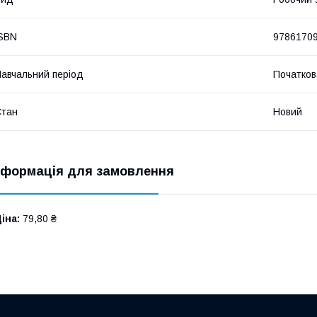
SBN
9786170
авчальний період
Початков
Стан
Новий
нформація для замовлення
іна:
79,80 ₴