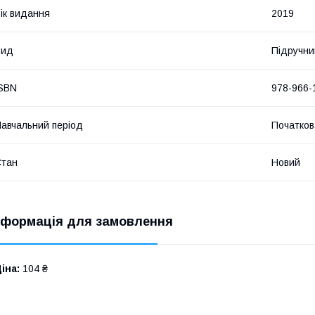
ік видання
2019
Вид
Підручни
SBN
978-966-
авчальний період
Початков
Стан
Новий
нформація для замовлення
іна:
104 ₴