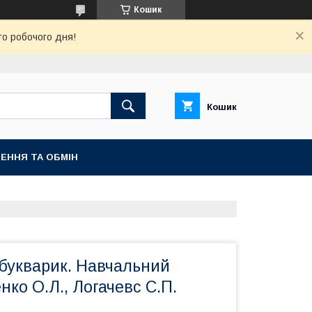
Кошик
го робочого дня!
Кошик
ЕННЯ ТА ОБМІН
ябукварик. Навчальний
нко О.Л., Логачевс С.П.