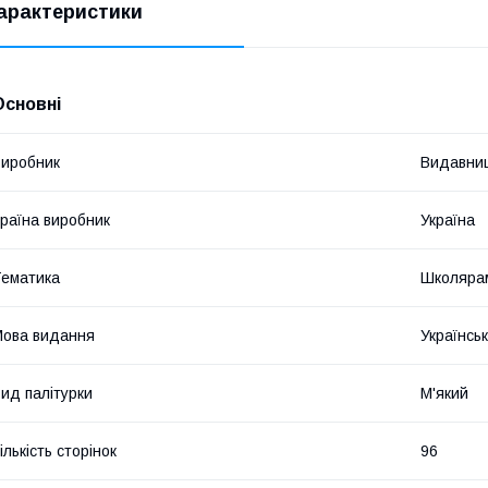
арактеристики
Основні
иробник
Видавниц
раїна виробник
Україна
ематика
Школярам
ова видання
Українсь
ид палітурки
М'який
ількість сторінок
96