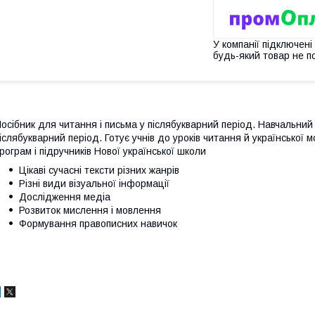
У компанії підключені
будь-який товар не п
осібник для читання і письма у післябукварний період. Навчальний 
іслябукварний період. Готує учнів до уроків читання й української мо
рограм і підручників Нової української школи
Цікаві сучасні тексти різних жанрів
Різні види візуальної інформації
Дослідження медіа
Розвиток мислення і мовлення
Формування правописних навичок