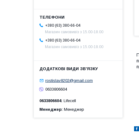
+380 (63) 380-66-04
Магазин самовивіз з 15.00-18.00
+380 (63) 380-66-04
Магазин самовивіз з 15.00-18.00
П
п
п
rostislav8202@gmail.com
0633806604
0633806604
Lifecell
Менеджер
Менеджер