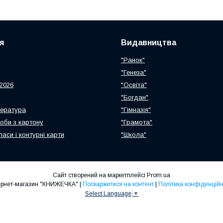
я
Видавництва
"Ранок"
"Генеза"
2026
"Освіта"
"Богдан"
тература
"Гімназія"
роби з картону
"Грамота"
ласи і контурні карти
"Школа"
Сайт створений на маркетплейсі
Prom.ua
Інтернет-магазин "КНИЖЕЧКА" |
Поскаржитися на контент
|
Політика конфіденційн
Select Language
▼