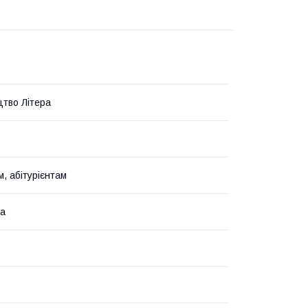
тво Літера
, абітурієнтам
ка