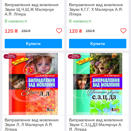
Виправлення вад мовлення
Виправлення вад мовлення
Звуки Щ,Ч,Ш,Ж Малярчук
Звуки К,Г,Г, Х Малярчук А.Я.
А.Я. Літера
Літера
В наявності
В наявності
120
120
₴
₴
150 ₴
150 ₴
Купити
Купити
–20%
–20%
Виправлення вад мовлення
Виправлення вад мовлення
Звуки Л, Л Малярчук А.Я.
Звуки С,З,Ц,ДЗ Малярчук А.
Літера
Я. Літера