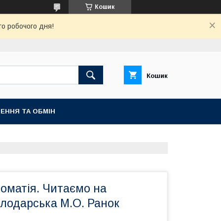
Кошик
го робочого дня!
Кошик
ЕННЯ ТА ОБМІН
томатія. Читаємо на
олодарська М.О. Ранок