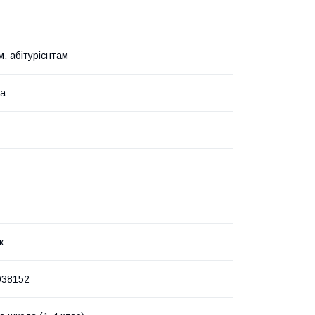
, абітурієнтам
ка
к
938152