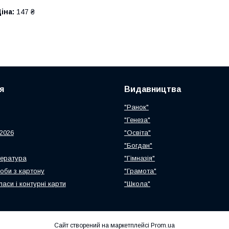
іна:
147 ₴
я
Видавництва
"Ранок"
"Генеза"
2026
"Освіта"
"Богдан"
тература
"Гімназія"
роби з картону
"Грамота"
ласи і контурні карти
"Школа"
Сайт створений на маркетплейсі
Prom.ua