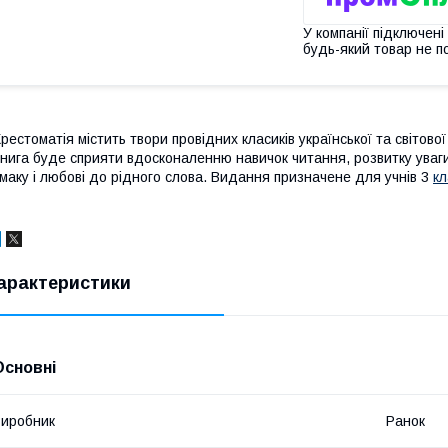
У компанії підключені
будь-який товар не п
рестоматія містить твори провідних класиків української та світово
нига буде сприяти вдосконаленню навичок читання, розвитку уваги,
маку і любові до рідного слова. Видання призначене для учнів 3
кл
арактеристики
Основні
иробник
Ранок