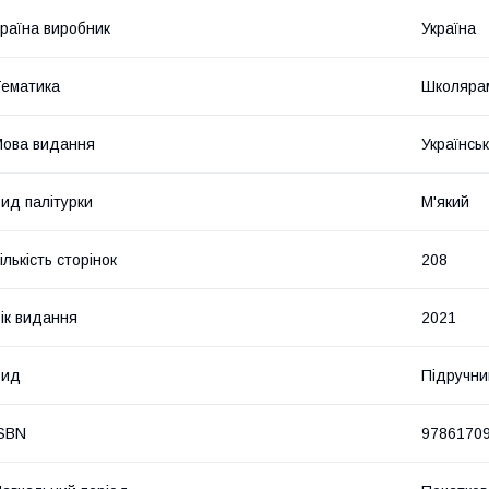
раїна виробник
Україна
ематика
Школярам
ова видання
Українсь
ид палітурки
М'який
ількість сторінок
208
ік видання
2021
Вид
Підручни
SBN
9786170