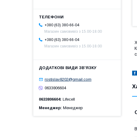
+380 (63) 380-66-04
Магазин самовивіз з 15.00-18.00
+380 (63) 380-66-04
Х
Магазин самовивіз з 15.00-18.00
К
с
rostislav8202@gmail.com
Х
0633806604
0633806604
Lifecell
Менеджер
Менеджер
В