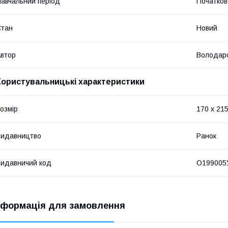
авчальний період
Початков
Стан
Новий
втор
Володарс
Користувальницькі характеристики
озмір
170 x 215
Видавництво
Ранок
идавничий код
О199005
нформація для замовлення