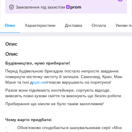
Замовлення під захистом
Опис
Характеристики
Доставка
Оплата
Умови п
Опис
Опис
Будівництво, нумо прибирати!
Перед будівельною бригадою постало непросте завдання:
повернути містечку чистоту й затишок. Самоскид, Кран, Мак-
Маня та їхні д
рузі см
іттєвози вирушають на порятунок!
Разом вони піднімають контейнери, сортують відходи,
вивозять повні кузови сміття та виконують ще безліч роботи.
Прибирання ще ніколи не було таким захопливим!
Чому варто придбати:
· Обов’язково сподобається шанувальникам серії «Моє