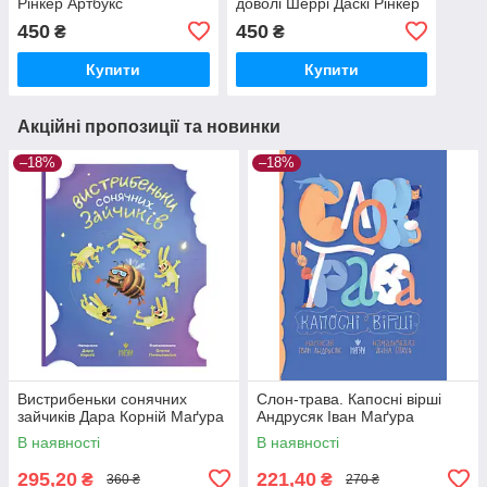
Рінкер Артбукс
доволі Шеррі Даскі Рінкер
Артбукс
450
450
₴
₴
Купити
Купити
Акційні пропозиції та новинки
–18%
–18%
Вистрибеньки сонячних
Слон-трава. Капосні вірші
зайчиків Дара Корній Маґура
Андрусяк Іван Маґура
В наявності
В наявності
295,20
221,40
₴
₴
360 ₴
270 ₴