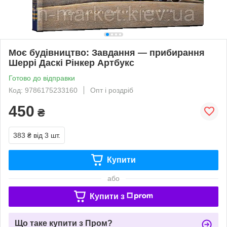
Моє будівництво: Завдання — прибирання
Шеррі Даскі Рінкер Артбукс
Готово до відправки
Код: 9786175233160
Опт і роздріб
450
₴
383 ₴
від 3 шт.
Купити
або
Купити з
Що таке купити з Пром?