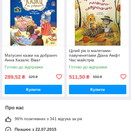
Цілий рік із малятами-
Матусині казки на добраніч
павученятами Діана Амфт
Анна Казаліс Віват
Час майстрів
Готово до відправки
Готово до відправки
289,52
511,50
₴
₴
329 ₴
550 ₴
Купити
Купити
Про нас
96% позитивних з 341 відгука за рік
Працює з 22.07.2015