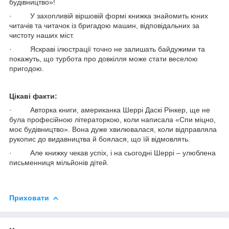
будівництво»!
· У захопливій віршовій формі книжка знайомить юних
читачів та читачок із бригадою машин, відповідальних за
чистоту наших міст.
· Яскраві ілюстрації точно не залишать байдужими та
покажуть, що турбота про довкілля може стати веселою
пригодою.
Цікаві факти:
· Авторка книги, американка Шеррі Даскі Рінкер, ще не
була професійною літераторкою, коли написала «Спи міцно,
моє будівництво». Вона дуже хвилювалася, коли відправляла
рукопис до видавництва й боялася, що їй відмовлять.
· Але книжку чекав успіх, і на сьогодні Шеррі – улюблена
письменниця мільйонів дітей.
Приховати