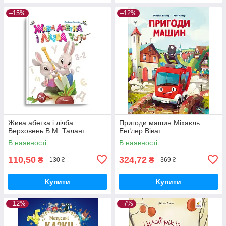
–15%
–12%
Жива абетка і лічба
Пригоди машин Міхаєль
Верховень В.М. Талант
Енґлер Віват
В наявності
В наявності
110,50
324,72
₴
₴
130 ₴
369 ₴
Купити
Купити
–12%
–7%