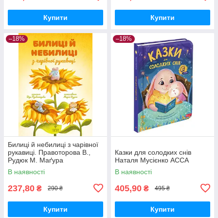
Купити
Купити
–18%
–18%
Билиці й небилиці з чарівної
рукавиці. Правоторова В.,
Казки для солодких снів
Рудюк М. Маґура
Наталя Мусієнко АССА
В наявності
В наявності
237,80
405,90
₴
₴
290 ₴
495 ₴
Купити
Купити