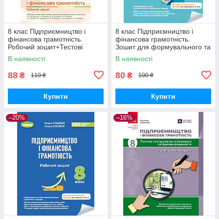
8 клас Підприємництво і
8 клас Підприємництво і
фінансова грамотність.
фінансова грамотність.
Робочий зошит+Тестові
Зошит для формувального та
завдання НУШ. Кузнєцова А.
оцінювання Юхимович
В наявності
В наявності
Оріон
Генеза
88
80
₴
₴
110 ₴
100 ₴
Купити
Купити
–20%
–16%