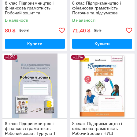
8 клас Підприємництво і
8 клас Підприємництво і
фінансова грамотність.
фінансова грамотність
Робочий зошит та
Поточне та підсумкове
діагностувальні роботи
оцінювання за групами рез.,
В наявності
В наявності
Гільберг Генеза
+ діаг. робота Кнорр Ю.В.
Ранок
80
71,40
₴
₴
100 ₴
85 ₴
Купити
Купити
–12%
–11%
8 клас Підприємництво і
8 клас. Підприємництво і
фінансова грамотність
фінансова грамотність.
Робочий зошит. Гургула Т.
Робочий зошит НУШ