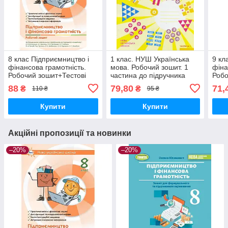
8 клас Підприємництво і
1 клас. НУШ Українська
9 кл
фінансова грамотність.
мова. Робочий зошит. 1
фіна
Робочий зошит+Тестові
частина до підручника
Робо
завдання НУШ. Кузнєцова
(Большакова І.О.,
підр
88
79,80
71,
₴
₴
110 ₴
95 ₴
А. Оріон
Пристінська М.С.) Ранок
С. П
Купити
Купити
Акційні пропозиції та новинки
–20%
–20%