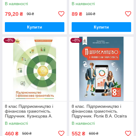
Астон
Стеценко Світич
В наявності
В наявності
79,20
89
₴
₴
90 ₴
100 ₴
Купити
Купити
–8%
–8%
8 клас Підприємництво і
8 клас. Підприємництво і
фінансова грамотність.
фінансова грамотність.
Підручник. Кузнєцова А.
Підручник. Ролік В.А. Освіта
Оріон
В наявності
В наявності
460
552
₴
₴
500 ₴
600 ₴