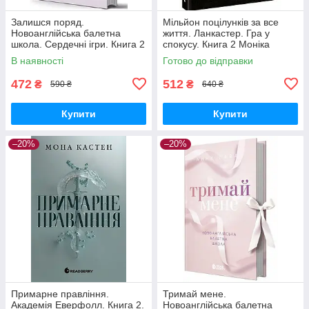
Залишся поряд.
Мільйон поцілунків за все
Новоанглійська балетна
життя. Ланкастер. Гра у
школа. Сердечні ігри. Книга 2
спокусу. Книга 2 Моніка
Савас Анна Readberry
Мерфі Readberry
В наявності
Готово до відправки
472
512
₴
₴
590 ₴
640 ₴
Купити
Купити
–20%
–20%
Примарне правління.
Тримай мене.
Академія Еверфолл. Книга 2.
Новоанглійська балетна