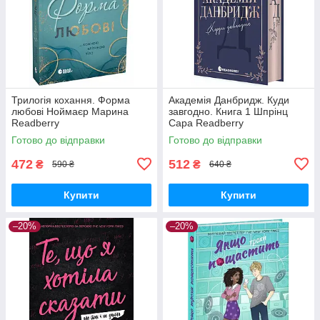
Трилогія кохання. Форма
Академія Данбридж. Куди
любові Ноймаєр Марина
завгодно. Книга 1 Шпрінц
Readberry
Сара Readberry
Готово до відправки
Готово до відправки
472
512
₴
₴
590 ₴
640 ₴
Купити
Купити
–20%
–20%