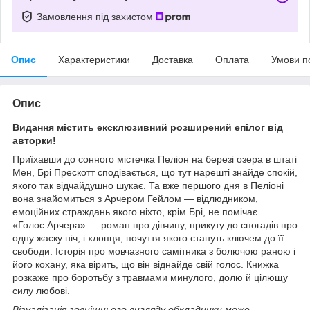
Замовлення під захистом
Опис
Характеристики
Доставка
Оплата
Умови п
Опис
Видання містить ексклюзивний розширений епілог від
авторки!
Приїхавши до сонного містечка Пеліон на березі озера в штаті
Мен, Брі Прескотт сподівається, що тут нарешті знайде спокій,
якого так відчайдушно шукає. Та вже першого дня в Пеліоні
вона знайомиться з Арчером Гейлом — відлюдником,
емоційних страждань якого ніхто, крім Брі, не помічає.
«Голос Арчера» — роман про дівчину, прикуту до спогадів про
одну жаску ніч, і хлопця, почуття якого стануть ключем до її
свободи. Історія про мовчазного самітника з болючою раною і
його кохану, яка вірить, що він віднайде свій голос. Книжка
розкаже про боротьбу з травмами минулого, долю й цілющу
силу любові.
Візуалізація зовнішнього вигляду обкладинки може