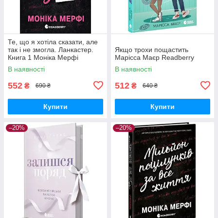
Те, що я хотіла сказати, але
так і не змогла. Ланкастер.
Якщо трохи пощастить
Книга 1 Моніка Мерфі
Марісса Маєр Readberry
Readberry
В наявності
В наявності
552
512
₴
₴
690 ₴
640 ₴
Купити
Купити
–20%
–20%