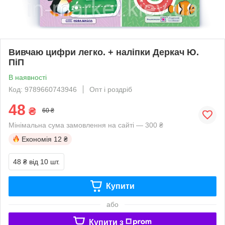
Вивчаю цифри легко. + наліпки Деркач Ю.
ПіП
В наявності
Код: 9789660743946
Опт і роздріб
48
₴
60 ₴
Мінімальна сума замовлення на сайті — 300 ₴
Економія
12 ₴
48 ₴
від 10 шт.
Купити
або
Купити з