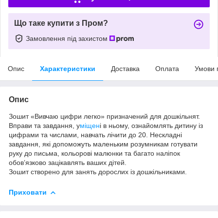
Що таке купити з Пром?
Замовлення під захистом
Опис
Характеристики
Доставка
Оплата
Умови 
Опис
Зошит «Вивчаю цифри легко» призначений для дошкільнят.
Вправи та завдання, у
міщен
і в ньому, ознайомлять дитину із
цифрами та числами, навчать лічити до 20. Нескладні
завдання, які допоможуть маленьким розумникам готувати
руку до письма, кольорові малюнки та багато наліпок
обовʼязково зацікавлять ваших дітей.
Зошит створено для занять дорослих із дошкільниками.
Приховати