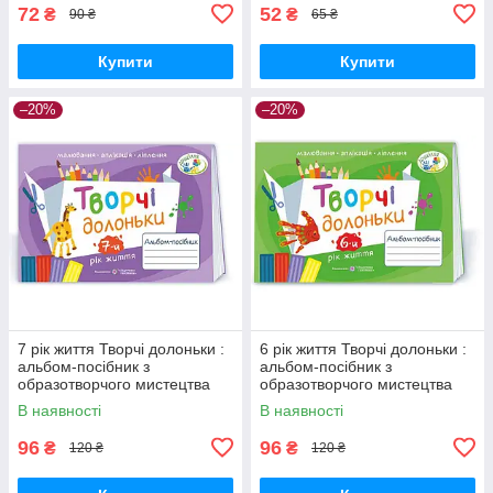
72
52
₴
₴
90 ₴
65 ₴
Купити
Купити
–20%
–20%
7 рік життя Творчі долоньки :
6 рік життя Творчі долоньки :
альбом-посібник з
альбом-посібник з
образотворчого мистецтва
образотворчого мистецтва
Бровченко А., Копитіна Н. ПіП
Бровченко А., Копитіна Н. ПіП
В наявності
В наявності
96
96
₴
₴
120 ₴
120 ₴