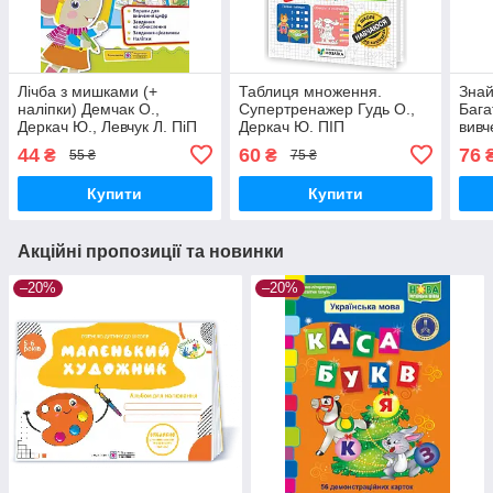
Лічба з мишками (+
Таблиця множення.
Знай
наліпки) Демчак О.,
Супертренажер Гудь О.,
Бага
Деркач Ю., Левчук Л. ПіП
Деркач Ю. ПІП
вивч
знак
44
60
76
₴
₴
55 ₴
75 ₴
Пров
Купити
Купити
Акційні пропозиції та новинки
–20%
–20%