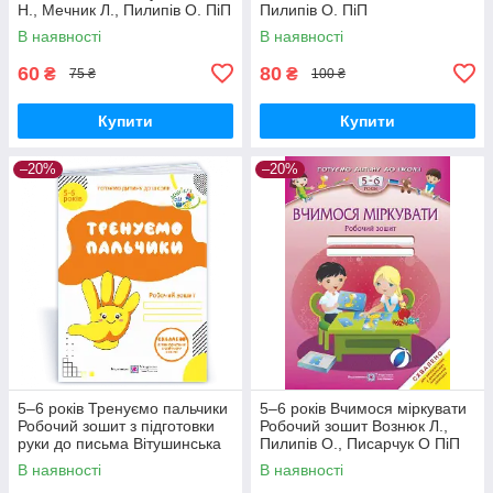
Н., Мечник Л., Пилипів О. ПіП
Пилипів О. ПіП
В наявності
В наявності
60
80
₴
₴
75 ₴
100 ₴
Купити
Купити
–20%
–20%
5–6 років Тренуємо пальчики
5–6 років Вчимося міркувати
Робочий зошит з підготовки
Робочий зошит Вознюк Л.,
руки до письма Вітушинська
Пилипів О., Писарчук О ПіП
Н., Пилипів О. ПіП
В наявності
В наявності