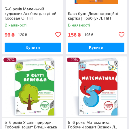
5–6 років Маленький
художник Альбом для дітей
Каса букв. Демонстраційні
Косован О. ПіП
картки | Грибчук Л. ПіП
В наявності
В наявності
96
156
₴
₴
120 ₴
195 ₴
Купити
Купити
–20%
–20%
5–6 років У світі природи.
5–6 років Математика
Робочий зошит Вітушинська
Робочий зошит Вознюк Л.,