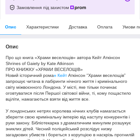
Замовлення під захистом
Опис
Характеристики
Доставка
Оплата
Умови п
Опис
Про що книга «Храми веселощів» автора Кейт Аткінсон
Shrines of Gaiety by Kate Atkinson
ПРО КНИЖКУ «ХРАМИ ВЕСЕЛОЩІВ»
Новий історичний рома
н Кейт
Аткінсон “Храми веселощів”
запрошує читача в лабіринти нічного життя і кримінального
світу міжвоєнного Лондона. У місті, яке тільки починає
оговтуватися після Першої світової війни, ті, кому пощастило
вціліти, намагаються взяти від життя все.
У лондонських нетрях королева нічних клубів намагається
зберегти свою кримінальну імперію від наступу конкурентів і
руки закону. Бібліотекарка з драматичним минулим розшукує
зниклих дітей. Чесний поліцейський розслідує низку
загадкових убивств і бореться з корупцією в наскрізь прогнилій