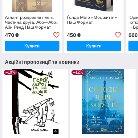
Атлант розправив плечі.
Ґолда Меїр «Моє життя»
Юрій
Частина друга. Або—Або»
Наш Формат
чотк
Айн Ренд Наш Формат
і «Б
Фор
470
450
660
₴
₴
Купити
Купити
Акційні пропозиції та новинки
–18%
–12%