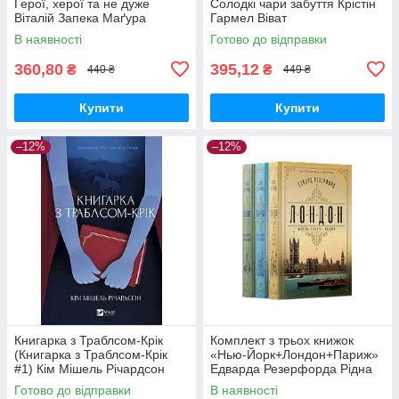
Герої, херої та не дуже
Солодкі чари забуття Крістін
Віталій Запека Маґура
Гармел Віват
В наявності
Готово до відправки
360,80
395,12
₴
₴
440 ₴
449 ₴
Купити
Купити
–12%
–12%
Книгарка з Траблсом-Крік
Комплект з трьох книжок
(Книгарка з Траблсом-Крік
«Нью-Йорк+Лондон+Париж»
#1) Кім Мішель Річардсон
Едварда Резерфорда Рідна
Віват
мова
Готово до відправки
В наявності