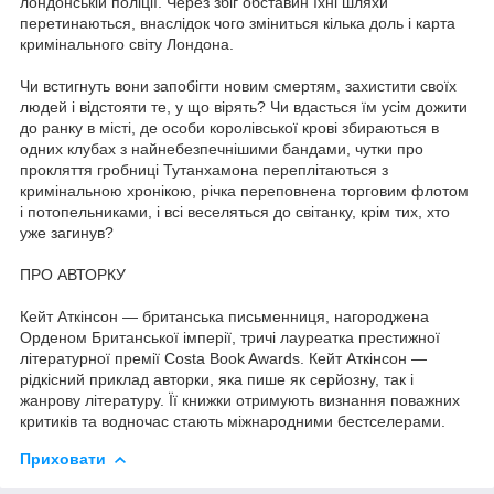
лондонській поліції. Через збіг обставин їхні шляхи
перетинаються, внаслідок чого зміниться кілька доль і карта
кримінального світу Лондона.
Чи встигнуть вони запобігти новим смертям, захистити своїх
людей і відстояти те, у що вірять? Чи вдасться їм усім дожити
до ранку в місті, де особи королівської крові збираються в
одних клубах з найнебезпечнішими бандами, чутки про
прокляття гробниці Тутанхамона переплітаються з
кримінальною хронікою, річка переповнена торговим флотом
і потопельниками, і всі веселяться до світанку, крім тих, хто
уже загинув?
ПРО АВТОРКУ
Кейт Аткінсон — британська письменниця, нагороджена
Орденом Британської імперії, тричі лауреатка престижної
літературної премії Costa Book Awards. Кейт Аткінсон —
рідкісний приклад авторки, яка пише як серйозну, так і
жанрову літературу. Її книжки отримують визнання поважних
критиків та водночас стають міжнародними бестселерами.
Приховати