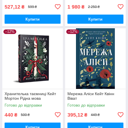
527,12
1 980
₴
₴
599 ₴
2 250 ₴
Купити
Купити
–12%
–12%
Хранителька таємниці Кейт
Мережа Аліси Кейт Квінн
Мортон Рідна мова
Віват
Готово до відправки
Готово до відправки
440
395,12
₴
₴
500 ₴
449 ₴
Купити
Купити