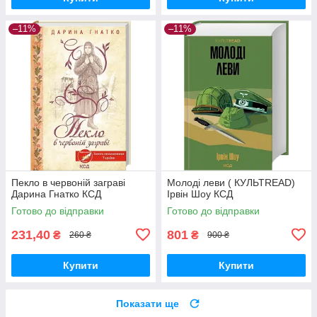
–11%
–11%
Пекло в червоній заграві
Молоді леви ( КУЛЬТREAD)
Дарина Гнатко КСД
Ірвін Шоу КСД
Готово до відправки
Готово до відправки
231,40
801
₴
₴
260 ₴
900 ₴
Купити
Купити
Показати ще