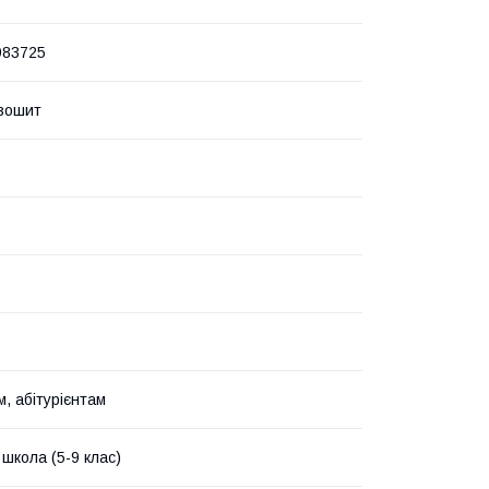
983725
зошит
, абітурієнтам
школа (5-9 клас)