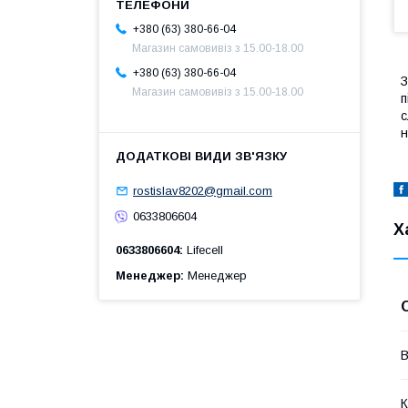
+380 (63) 380-66-04
Магазин самовивіз з 15.00-18.00
+380 (63) 380-66-04
З
Магазин самовивіз з 15.00-18.00
п
с
н
rostislav8202@gmail.com
0633806604
Х
0633806604
Lifecell
Менеджер
Менеджер
В
К