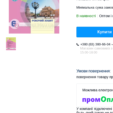
Мінімальна сума замов
В наявності
Оптом і 
Купити
+380 (63) 380-66-04
Магазин самовивіз з
15.00-18.00
повернення товару п
У компанії підключені
будь-який товар не п