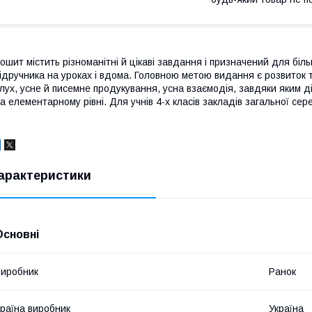
ошит містить різноманітні й цікаві завдання і призначений для б
ідручника на уроках і вдома. Головною метою видання є розвиток т
лух, усне й писемне продукування, усна взаємодія, завдяки яким 
а елементарному рівні. Для учнів 4-х класів закладів загальної сере
арактеристики
Основні
иробник
Ранок
раїна виробник
Україна