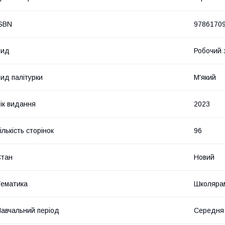
SBN
9786170
Вид
Робочий 
ид палітурки
М'який
ік видання
2023
ількість сторінок
96
Стан
Новий
ематика
Школярам
авчальний період
Середня 