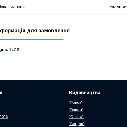
ова видання
Німецьки
нформація для замовлення
іна:
147 ₴
я
Видавництва
"Ранок"
"Генеза"
2026
"Освіта"
"Богдан"