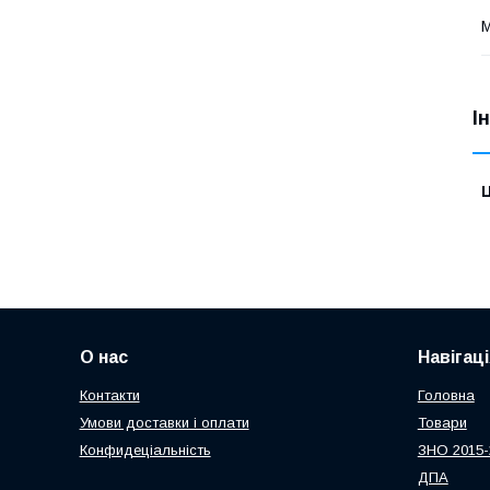
М
І
Ц
О нас
Навігаці
Контакти
Головна
Умови доставки і оплати
Товари
Конфидеціальність
ЗНО 2015-
ДПА