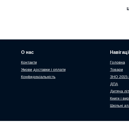
Ц
О нас
Навігаці
Контакти
Головна
Умови доставки і оплати
Товари
Конфидеціальність
ЗНО 2015-
ДПА
Дитяча лі
Книги і ви
Шкільні ат