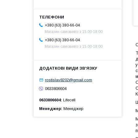
+380 (63) 380-66-04
Магазин самовивіз з 15.00-18.00
+380 (63) 380-66-04
О
Магазин самовивіз з 15.00-18.00
Т
д
у
с
м
rostislav8202@gmail.com
О
С
0633806604
К
0633806604
Lifecell
Ш
Менеджер
Менеджер
М
М
з
п