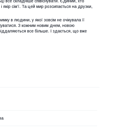
ці все складніше співіснувати. Єдиний, хто
і якір сім’ї. Та цей мир розсипається на друзки,
ку в людини, у якої зовсім не очікувала її
лкуватися. З кожним новим днем, новою
іддаляються все більше. І здається, що вже
ва