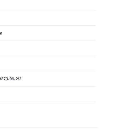
ка
8373-96-2/2