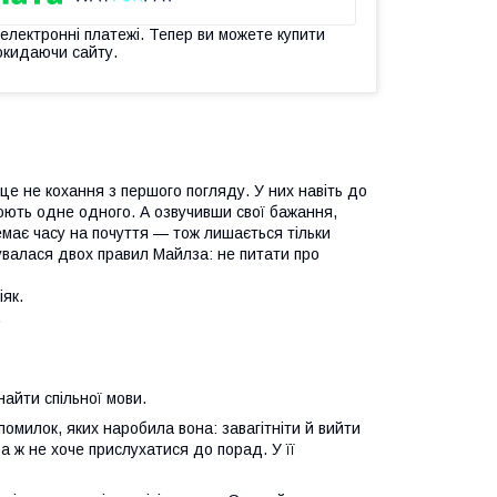
 електронні платежі. Тепер ви можете купити
окидаючи сайту.
це не кохання з першого погляду. У них навіть до
ють одне одного. А озвучивши свої бажання,
немає часу на почуття — тож лишається тільки
увалася двох правил Майлза: не питати про
як.
.
найти спільної мови.
милок, яких наробила вона: завагітніти й вийти
ра ж не хоче прислухатися до порад. У її