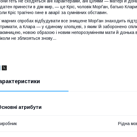
они геть не сходяться ані характерами, ані цілями — матері й донь
датен принести в дім мир, — це Кріс, чоловік Морґан, батько Клари 
оли Кріс трагічно гине в аварії за сумнівних обставин.
 марних спробах відбудувати все знищене Морґан знаходить підтрим
тримати, а Клара — у єдиному хлопцеві, з яким їй заборонено спі
аємницею, новою образою і новим непорозумінням мати й донька в
іколи не зблизяться знову…
арактеристики
Основні атрибути
иробник
Рідна мо