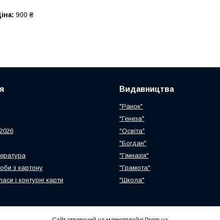
іна:
900 ₴
я
Видавництва
"Ранок"
"Генеза"
2026
"Освіта"
"Богдан"
тература
"Гімназія"
роби з картону
"Грамота"
ласи і контурні карти
"Школа"
Сайт створений на маркетплейсі
Prom.ua