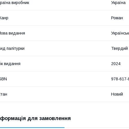
раїна виробник
Україна
Жанр
Роман
ова видання
Українсь
ид палітурки
Твердий
ік видання
2024
SBN
978-617-
Стан
Новий
нформація для замовлення