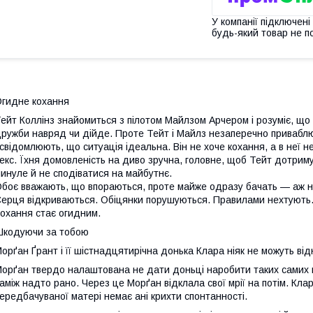
У компанії підключені
будь-який товар не п
гидне кохання
ейт Коллінз знайомиться з пілотом Майлзом Арчером і розуміє, що 
ружби навряд чи дійде. Проте Тейт і Майлз незаперечно приваблю
свідомлюють, що ситуація ідеальна. Він не хоче кохання, а в неї 
екс. Їхня домовленість на диво зручна, головне, щоб Тейт дотрим
инуле й не сподіватися на майбутнє.
боє вважають, що впораються, проте майже одразу бачать — аж ні
ерця відкриваються. Обіцянки порушуються. Правилами нехтують
охання стає огидним.
кодуючи за тобою
орґан Ґрант і її шістнадцятирічна донька Клара ніяк не можуть від
орґан твердо налаштована не дати доньці наробити таких самих по
аміж надто рано. Через це Морґан відклала свої мрії на потім. Кла
ередбачуваної матері немає ані крихти спонтанності.