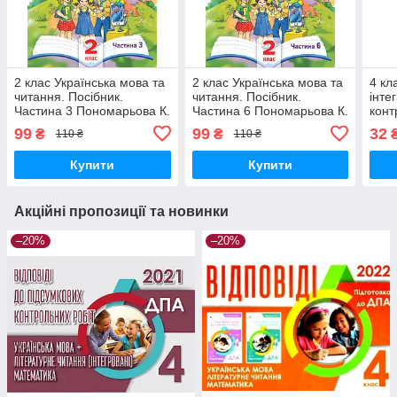
2 клас Українська мова та
2 клас Українська мова та
4 кл
читання. Посібник.
читання. Посібник.
інте
Частина 3 Пономарьова К.
Частина 6 Пономарьова К.
конт
Оріон
Оріон
Укра
99
99
32
₴
₴
110 ₴
110 ₴
Вашу
Купити
Купити
Акційні пропозиції та новинки
–20%
–20%