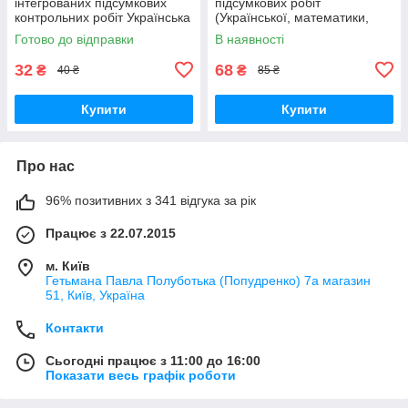
інтегрованих підсумкових
підсумкових робіт
контрольних робіт Українська
(Української, математики,
мова Вашуленко М. С. Освіта
ядс) Гільберг Т. Тарнавська
Готово до відправки
В наявності
С. Генеза
32
68
₴
₴
40 ₴
85 ₴
Купити
Купити
Про нас
96% позитивних з 341 відгука за рік
Працює з 22.07.2015
м. Київ
Гетьмана Павла Полуботька (Попудренко) 7а магазин
51, Київ, Україна
Контакти
Сьогодні працює з 11:00 до 16:00
Показати весь графік роботи