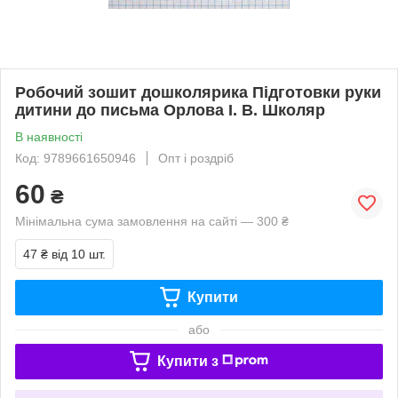
Робочий зошит дошколярика Підготовки руки
дитини до письма Орлова І. В. Школяр
В наявності
Код: 9789661650946
Опт і роздріб
60
₴
Мінімальна сума замовлення на сайті — 300 ₴
47 ₴
від 10 шт.
Купити
або
Купити з