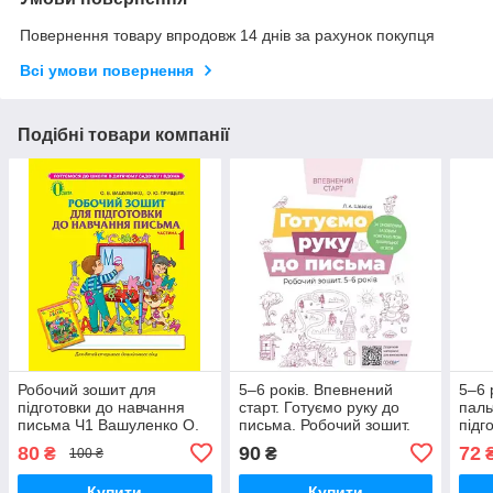
Повернення товару впродовж 14 днів за рахунок покупця
Всі умови повернення
Подібні товари компанії
Робочий зошит для
5–6 років. Впевнений
5–6 
підготовки до навчання
старт. Готуємо руку до
паль
письма Ч1 Вашуленко О.
письма. Робочий зошит.
підг
В. Освіта
Швайка Л.А. Основа
Віту
80
90
72
₴
₴
100 ₴
О. П
Купити
Купити