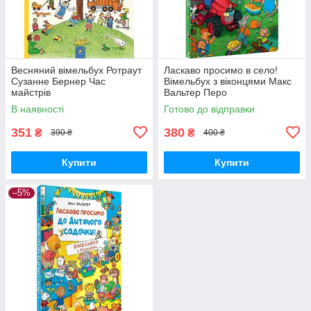
Весняний вімельбух Ротраут
Ласкаво просимо в село!
Сузанне Бернер Час
Вімельбух з віконцями Макс
майстрів
Вальтер Перо
В наявності
Готово до відправки
351
380
₴
₴
390 ₴
400 ₴
Купити
Купити
–5%