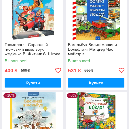
Гномологія. Справжній
Вімельбух Великі машини
гномський вімельбух
Вольфганг Метцгер Час
Федієнко В. Житник Є. Школа
майстрів
В наявності
В наявності
400
531
₴
₴
500 ₴
590 ₴
Купити
Купити
–10%
–5%