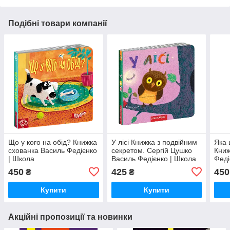
Подібні товари компанії
Що у кого на обід? Книжка
У лісі Книжка з подвійним
Яка 
схованка Василь Федієнко
секретом. Сергій Цушко
Книж
| Школа
Василь Федієнко | Школа
Феді
450
425
450
₴
₴
Купити
Купити
Акційні пропозиції та новинки