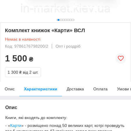
Комплект книжок «Карти» ВСЛ
Немає в наявності
Код: 9786176798200/2
Опт і роздріб
1 500
₴
1 300 ₴
від 2 шт.
Опис
Характеристики
Доставка
Оплата
Умови 
Опис
Книги, які входять до комплекту:
- «
Карти
» - розміщено понад 50 великих карт, котрі проведуть
вас 6 континентами та 42 країнами, серед яких вперше