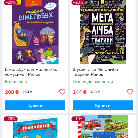
–20%
–20%
Вімельбух для маленьких
Шукай, лічи Мегалічба
чомусиків | Ранок
Тварини Ранок
В наявності
Готово до відправки
208
144
₴
₴
260 ₴
180 ₴
Купити
Купити
–20%
–10%