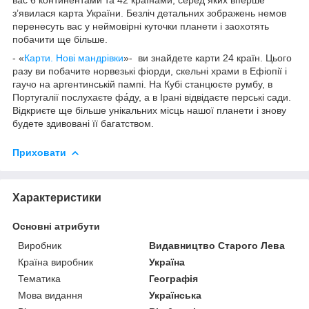
з’явилася карта України. Безліч детальних зображень немов
перенесуть вас у неймовірні куточки планети і заохотять
побачити ще більше.
- «
Карти. Нові мандрівки
»- ви знайдете карти 24 країн. Цього
разу ви побачите норвезькі фіорди, скельні храми в Ефіопії і
гаучо на аргентинській пампі. На Кубі станцюєте румбу, в
Португалії послухаєте фа́ду, а в Ірані відвідаєте перські сади.
Відкриєте ще більше унікальних місць нашої планети і знову
будете здивовані її багатством.
Приховати
Характеристики
Основні атрибути
Виробник
Видавництво Старого Лева
Країна виробник
Україна
Тематика
Географія
Мова видання
Українська