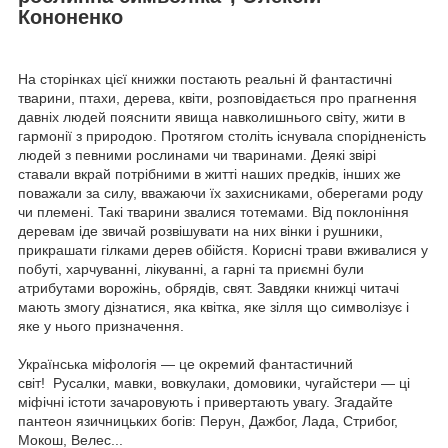
Кононенко
На сторінках цієї книжки постають реальні й фантастичні
тварини, птахи, дерева, квіти, розповідається про прагнення
давніх людей пояснити явища навколишнього світу, жити в
гармонії з природою. Протягом століть існувала спорідненість
людей з певними рослинами чи тваринами. Деякі звірі
ставали вкрай потрібними в житті наших предків, інших же
поважали за силу, вважаючи їх захисниками, оберегами роду
чи племені. Такі тварини звалися тотемами. Від поклоніння
деревам іде звичай розвішувати на них вінки і рушники,
прикрашати гілками дерев обійстя. Корисні трави вживалися у
побуті, харчуванні, лікуванні, а гарні та приємні були
атрибутами ворожінь, обрядів, свят. Завдяки книжці читачі
мають змогу дізнатися, яка квітка, яке зілля що символізує і
яке у нього призначення.
Українська міфологія — це окремий фантастичний
світ! Русалки, мавки, вовкулаки, домовики, чугайстери — ці
міфічні істоти зачаровують і привертають увагу. Згадайте
пантеон язичницьких богів: Перун, Дажбог, Лада, Стрибог,
Мокош, Велес...