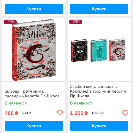
Купити
Купити
–20%
–20%
Зільбер книга сновидінь.
Зільбер Третя книга
Комплект з трох книг Керстін
сновидінь Керстін Ґір Школа
Ґір Школа
В наявності
В наявності
400
1 200
₴
₴
500 ₴
1 500 ₴
Купити
Купити