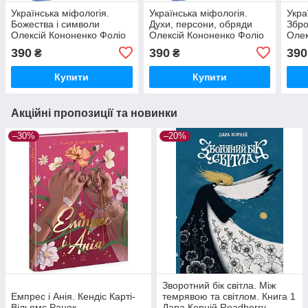
Українська міфологія.
Українська міфологія.
Укра
Божества і символи
Духи, персони, обряди
Збро
Олексій Кононенко Фоліо
Олексій Кононенко Фоліо
Олек
390
390
390
₴
₴
Купити
Купити
Акційні пропозиції та новинки
–30%
–20%
Зворотний бік світла. Між
Емпрес і Анія. Кендіс Карті-
темрявою та світлом. Книга 1
Вільямс Ранок
Дара Корній Readberry