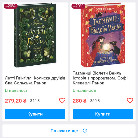
–20%
–20%
Таємниці Віолети Вейль.
Летті Ґвінґілл. Колиска друїдів
Історія з пророцтвом. Софі
Єва Сольська Ранок
Клеверлі Ранок
В наявності
В наявності
279,20
280
₴
₴
349 ₴
350 ₴
Купити
Купити
Показати ще