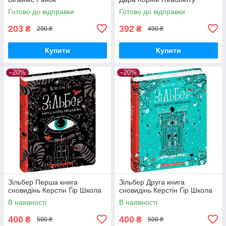
Готово до відправки
Готово до відправки
203
392
₴
₴
290 ₴
490 ₴
Купити
Купити
–20%
–20%
Зільбер Перша книга
Зільбер Друга книга
сновидінь Керстін Ґір Школа
сновидінь Керстін Ґір Школа
В наявності
В наявності
400
400
₴
₴
500 ₴
500 ₴