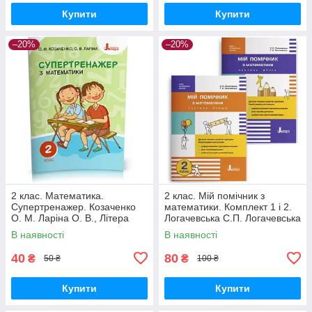
Купити
Купити
–20%
–20%
2 клас. Математика.
2 клас. Мій помічник з
Супертренажер. Козаченко
математики. Комплект 1 і 2.
О. М. Ларіна О. В., Літера
Логачевська С.П. Логачевська
Т.А. Літера
В наявності
В наявності
40
80
₴
₴
50 ₴
100 ₴
Купити
Купити