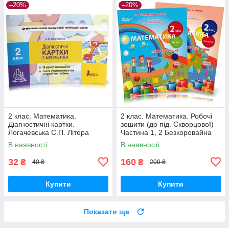
–20%
–20%
2 клас. Математика.
2 клас. Математика. Робочі
Діагностичні картки.
зошити (до під. Скворцової)
Логачевська С.П. Літера
Частина 1, 2 Безкоровайна
О.В. Сиция
В наявності
В наявності
32
160
₴
₴
40 ₴
200 ₴
Купити
Купити
Показати ще