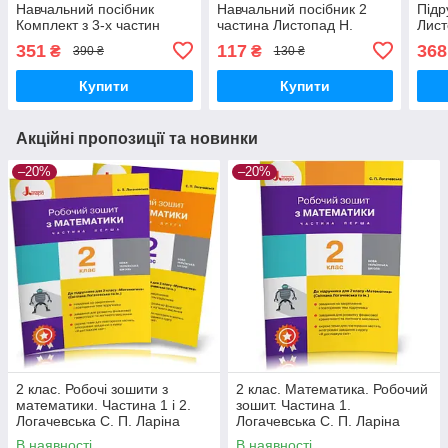
Навчальний посібник
Навчальний посібник 2
Підр
Комплект з 3-х частин
частина Листопад Н.
Лист
Листопад Н. Оріон
Оріон
351
117
368
₴
₴
390 ₴
130 ₴
Купити
Купити
Акційні пропозиції та новинки
–20%
–20%
2 клас. Робочі зошити з
2 клас. Математика. Робочий
математики. Частина 1 і 2.
зошит. Частина 1.
Логачевська С. П. Ларіна
Логачевська С. П. Ларіна
О.В., Літера
О.В., Літера
В наявності
В наявності