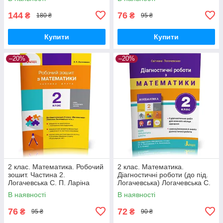
144
76
₴
₴
180 ₴
95 ₴
Купити
Купити
–20%
–20%
2 клас. Математика. Робочий
2 клас. Математика.
зошит. Частина 2.
Діагностичні роботи (до під.
Логачевська С. П. Ларіна
Логачевська) Логачевська С.
О.В., Літера
П. Літера
В наявності
В наявності
76
72
₴
₴
95 ₴
90 ₴