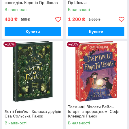
сновидінь Керстін Ґір Школа
Ґір Школа
В наявності
В наявності
400
1 200
₴
₴
500 ₴
1 500 ₴
Купити
Купити
–20%
–20%
Таємниці Віолети Вейль.
Летті Ґвінґілл. Колиска друїдів
Історія з пророцтвом. Софі
Єва Сольська Ранок
Клеверлі Ранок
В наявності
В наявності