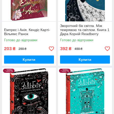
Зворотний бік світла. Між
Емпрес і Анія. Кендіс Карті-
темрявою та світлом. Книга 1
Вільямс Ранок
Дара Корній Readberry
Готово до відправки
Готово до відправки
203
392
₴
₴
290 ₴
490 ₴
Купити
Купити
–20%
–20%