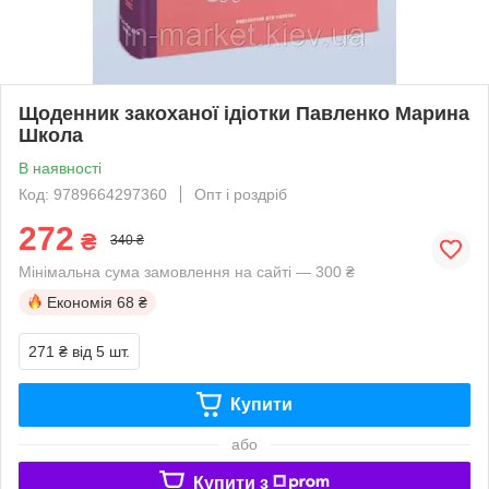
Щоденник закоханої ідіотки Павленко Марина
Школа
В наявності
Код: 9789664297360
Опт і роздріб
272
₴
340 ₴
Мінімальна сума замовлення на сайті — 300 ₴
Економія
68 ₴
271 ₴
від 5 шт.
Купити
або
Купити з