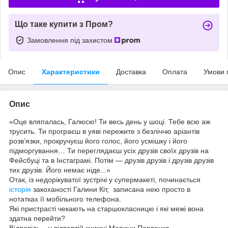
Що таке купити з Пром?
Замовлення під захистом
Опис
Характеристики
Доставка
Оплата
Умови 
Опис
«Оце вляпалась, Галюсю! Ти весь день у шоці. Тебе всю аж
трусить. Ти програєш в уяві пережите з безліччю аріантів
розв’язки, прокручуєш його голос, його усмішку і його
підморгування… Ти переглядаєш усіх друзів своїх друзів на
Фейсбуці та в Інстаграмі. Потім — друзів друзів і друзів друзів
тих друзів. Його немає ніде...»
Отак, із недорікуватої зустрічі у супермакеті, починається
історія
закоханості Галини Кіт, записана нею просто в
нотатках її мобільного телефона.
Які пристрасті чекають на старшокласницю і які межі вона
здатна перейти?
Відповідь – у відвертій книжці Марини Павленко.