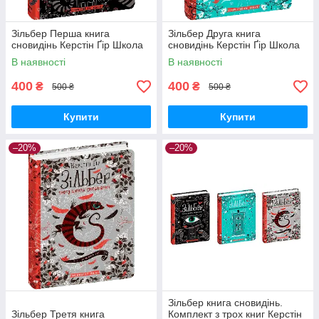
Зільбер Перша книга
Зільбер Друга книга
сновидінь Керстін Ґір Школа
сновидінь Керстін Ґір Школа
В наявності
В наявності
400
400
₴
₴
500 ₴
500 ₴
Купити
Купити
–20%
–20%
Зільбер книга сновидінь.
Зільбер Третя книга
Комплект з трох книг Керстін