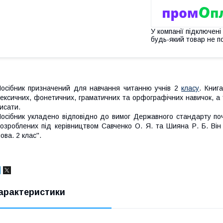
У компанії підключені
будь-який товар не п
осібник призначений для навчання читанню учнів 2
класу
. Книг
ексичних, фонетичних, граматичних та орфографічних навичок, а т
исати.
осібник укладено відповідно до вимог Державного стандарту поча
озроблених під керівництвом Савченко О. Я. та Шияна Р. Б. Він 
ова. 2 клас''.
арактеристики