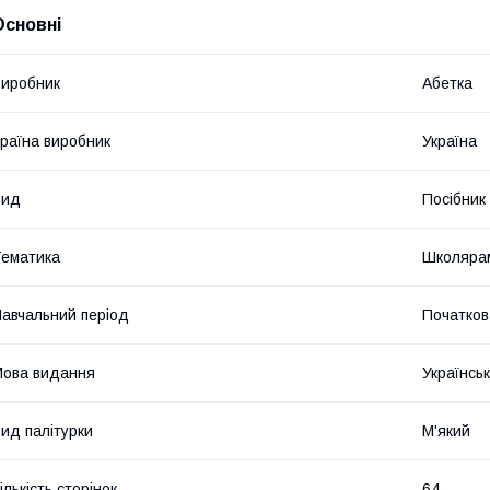
Основні
иробник
Абетка
раїна виробник
Україна
Вид
Посібник
ематика
Школярам
авчальний період
Початков
ова видання
Українсь
ид палітурки
М'який
ількість сторінок
64