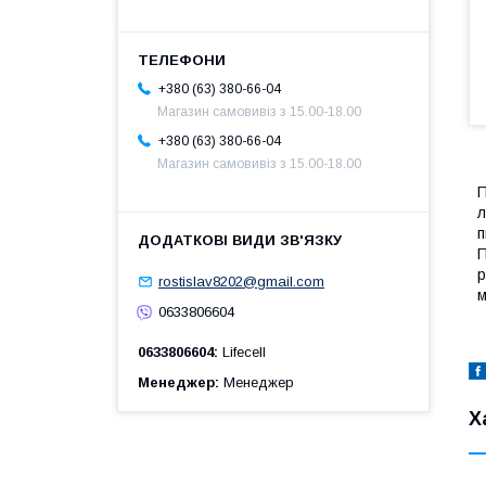
+380 (63) 380-66-04
Магазин самовивіз з 15.00-18.00
+380 (63) 380-66-04
Магазин самовивіз з 15.00-18.00
П
л
п
П
р
rostislav8202@gmail.com
м
0633806604
0633806604
Lifecell
Менеджер
Менеджер
Х