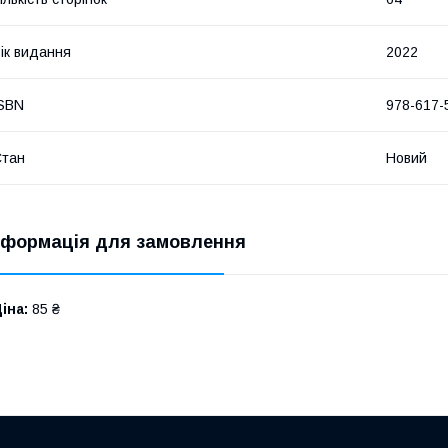
ік видання
2022
SBN
978-617-
Стан
Новий
нформація для замовлення
іна:
85 ₴