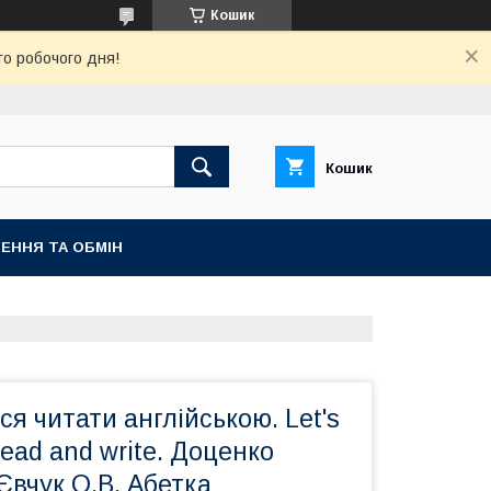
Кошик
го робочого дня!
Кошик
ЕННЯ ТА ОБМІН
ся читати англійською. Let's
 read and write. Доценко
 Євчук О.В. Абетка