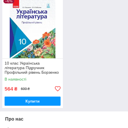
–6%
10 клас Українська
література Підручник
Профільний рівень Борзенко
О.І., Лобусова О.В. Ранок
В наявності
564
₴
600 ₴
Купити
Про нас