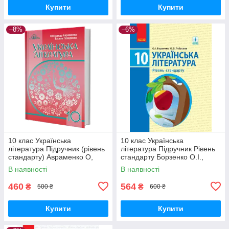
Купити
Купити
–8%
–6%
10 клас Українська
10 клас Українська
література Підручник (рівень
література Підручник Рівень
стандарту) Авраменко О,
стандарту Борзенко О.І.,
Пахаренко В. Грамота
Лобусова О.В. Ранок
В наявності
В наявності
460
564
₴
₴
500 ₴
600 ₴
Купити
Купити