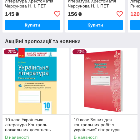
література Хрестоматія
література Хрестоматія
літе
Черсунова Н. І. ПЕТ
Черсунова Н. І. ПЕТ
Ричк
145
156
120
₴
₴
Купити
Купити
Акційні пропозиції та новинки
–20%
–20%
10 клас Українська
10 клас Зошит для
література Контроль
контрольних робіт з
навчальних досягнень
української літератури.
Паращич В.В. Ранок
Авраменко О. Грамота
В наявності
В наявності