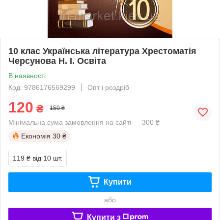
10 клас Українська література Хрестоматія
Черсунова Н. І. Освіта
В наявності
Код: 9786176569299
Опт і роздріб
120
₴
150 ₴
Мінімальна сума замовлення на сайті — 300 ₴
Економія
30 ₴
119 ₴
від 10 шт.
Купити
або
Купити з