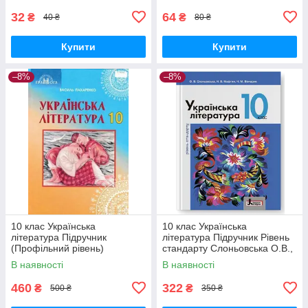
32
64
₴
₴
40 ₴
80 ₴
Купити
Купити
–8%
–8%
10 клас Українська
10 клас Українська
література Підручник
література Підручник Рівень
(Профільний рівень)
стандарту Слоньовська О.В.,
Пахаренко В. Грамота
Мафтин Н.В., Вівчарик Н.М.
В наявності
В наявності
Літера
460
322
₴
₴
500 ₴
350 ₴