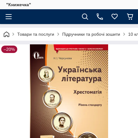
"Книжечка"
Товари та послуги
Підручники та робочі зошити
10 к
–20%