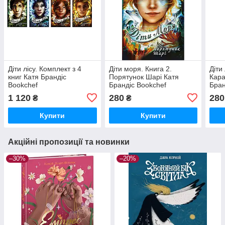
Діти лісу. Комплект з 4
Діти моря. Книга 2.
Діти
книг Катя Брандіс
Порятунок Шарі Катя
Кара
Bookchef
Брандіс Bookchef
Бран
1 120
280
280
₴
₴
Купити
Купити
Акційні пропозиції та новинки
–30%
–20%