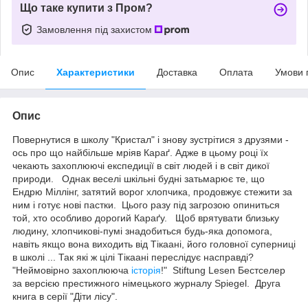
Що таке купити з Пром?
Замовлення під захистом
Опис
Характеристики
Доставка
Оплата
Умови 
Опис
Повернутися в школу "Кристал" і знову зустрітися з друзями -
ось про що найбільше мріяв Караґ. Адже в цьому році їх
чекають захоплюючі експедиції в світ людей і в світ дикої
природи. Однак веселі шкільні будні затьмарює те, що
Ендрю Міллінг, затятий ворог хлопчика, продовжує стежити за
ним і готує нові пастки. Цього разу під загрозою опиниться
той, хто особливо дорогий Караґу. Щоб врятувати близьку
людину, хлопчикові-пумі знадобиться будь-яка допомога,
навіть якщо вона виходить від Тікаані, його головної суперниці
в школі ... Так які ж цілі Тікаані переслідує насправді?
"Неймовірно захоплююча
історія
!" Stiftung Lesen Бестселер
за версією престижного німецького журналу Spiegel. Друга
книга в серії "Діти лісу".