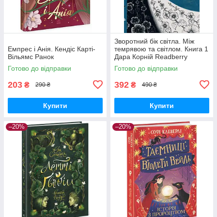
Зворотний бік світла. Між
Емпрес і Анія. Кендіс Карті-
темрявою та світлом. Книга 1
Вільямс Ранок
Дара Корній Readberry
Готово до відправки
Готово до відправки
203
392
₴
₴
290 ₴
490 ₴
Купити
Купити
–20%
–20%