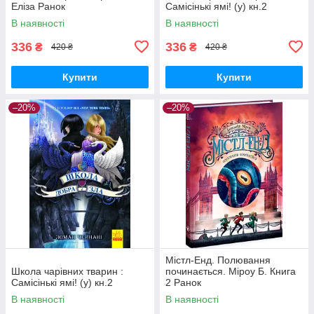
Еліза Ранок
Самісінькі ямі! (у) кн.2
В наявності
В наявності
336
336
₴
₴
420 ₴
420 ₴
Купити
Купити
–20%
–20%
Містл-Енд. Полювання
Школа чарівних тварин :
починається. Міроу Б. Книга
Самісінькі ямі! (у) кн.2
2 Ранок
В наявності
В наявності