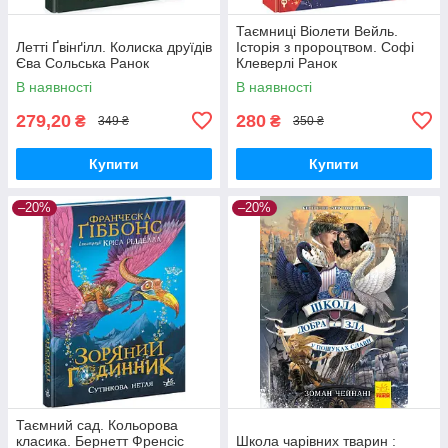
Таємниці Віолети Вейль.
Летті Ґвінґілл. Колиска друїдів
Історія з пророцтвом. Софі
Єва Сольська Ранок
Клеверлі Ранок
В наявності
В наявності
279,20
280
₴
₴
349 ₴
350 ₴
Купити
Купити
–20%
–20%
Таємний сад. Кольорова
класика. Бернетт Френсіс
Школа чарівних тварин :