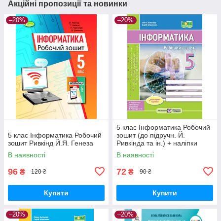
Акційні пропозиції та новинки
–20%
–20%
5 клас Інформатика Робочий
5 клас Інформатика Робочий
зошит (до підручн. Й.
зошит Ривкінд Й.Я. Генеза
Ривкінда та ін.) + наліпки
Антонова О., Мартинюк С.
В наявності
В наявності
ПіП
96
72
₴
₴
120 ₴
90 ₴
Купити
Купити
–20%
–20%