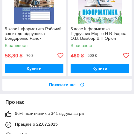
5 клас Інформатика Робочий
5 клас Інформатика
зошит до підручника
Підручник Морзе Н.В. Барна
Бондаренко Ранок
О.В. Вембер В.П Оріон
В наявності
В наявності
58,80
460
₴
₴
70 ₴
500 ₴
Купити
Купити
Показати ще
Про нас
96% позитивних з 341 відгука за рік
Працює з 22.07.2015