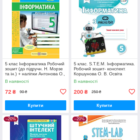
5 клас Інформатика Робочий
5 клас. S.T.E.M. Інформатика.
зошит (до підручн. Н. Морзе
Робочий зошит- конспект.
та ін.) + наліпки Антонова О.,
Коршунова О. В. Освіта
Мартинюк С. ПіП
В наявності
В наявності
72
200
₴
₴
90 ₴
250 ₴
Купити
Купити
–20%
–20%