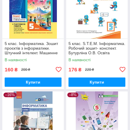
5 клас. Інформатика. Зошит
5 клас. S.T.E.M. Інформатика.
проєктів з інформатики.
Робочий зошит- конспект.
Штучний інтелект. Машинне
Бутурліна О.В. Освіта
навчання. Комп’ютерні ігри.
В наявності
В наявності
Коршунова О.В. Освіта
160
176
₴
₴
200 ₴
220 ₴
Купити
Купити
–16%
–8%