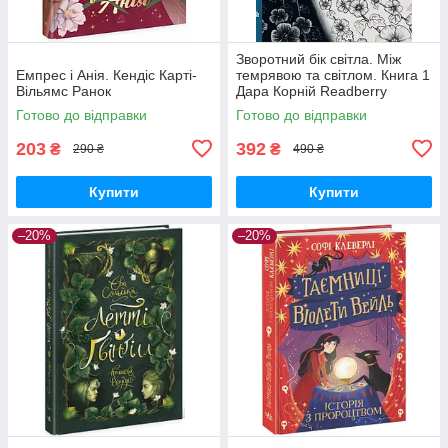
Зворотний бік світла. Між
Емпрес і Анія. Кендіс Карті-
темрявою та світлом. Книга 1
Вільямс Ранок
Дара Корній Readberry
Готово до відправки
Готово до відправки
203
392
₴
₴
290 ₴
490 ₴
Купити
Купити
–20%
–20%