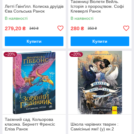
Таємниці Віолети Вейль.
Летті Ґвінґілл. Колиска друїдів
Історія з пророцтвом. Софі
Єва Сольська Ранок
Клеверлі Ранок
В наявності
В наявності
279,20
280
₴
₴
349 ₴
350 ₴
Купити
Купити
–20%
–20%
Таємний сад. Кольорова
класика. Бернетт Френсіс
Школа чарівних тварин :
Еліза Ранок
Самісінькі ямі! (у) кн.2