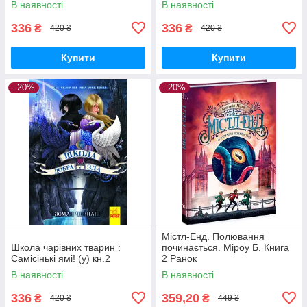
В наявності
В наявності
336
336
₴
₴
420 ₴
420 ₴
Купити
Купити
–20%
–20%
Містл-Енд. Полювання
Школа чарівних тварин :
починається. Міроу Б. Книга
Самісінькі ямі! (у) кн.2
2 Ранок
В наявності
В наявності
336
359,20
₴
₴
420 ₴
449 ₴