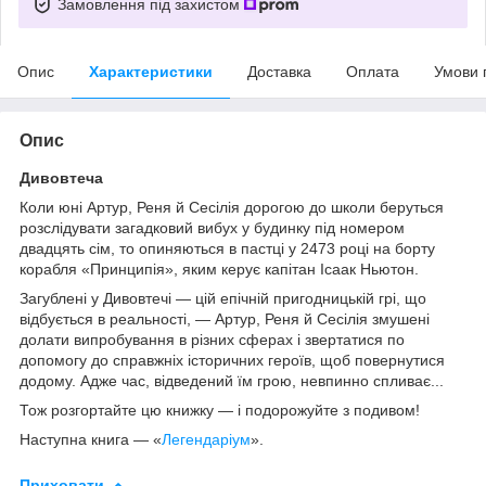
Замовлення під захистом
Опис
Характеристики
Доставка
Оплата
Умови 
Опис
Дивовтеча
Коли юні Артур, Реня й Сесілія дорогою до школи беруться
розслідувати загадковий вибух у будинку під номером
двадцять сім, то опиняються в пастці у 2473 році на борту
корабля «Принципія», яким керує капітан Ісаак Ньютон.
Загублені у Дивовтечі — цій епічній пригодницькій грі, що
відбується в реальності, — Артур, Реня й Сесілія змушені
долати випробування в різних сферах і звертатися по
допомогу до справжніх історичних героїв, щоб повернутися
додому. Адже час, відведений їм грою, невпинно спливає...
Тож розгортайте цю книжку — і подорожуйте з подивом!
Наступна книга — «
Легендаріум
».
Приховати