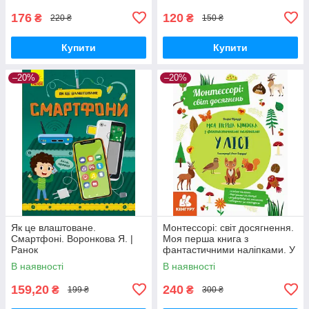
176
120
₴
₴
220 ₴
150 ₴
Купити
Купити
–20%
–20%
Як це влаштоване.
Монтессорі: світ досягнення.
Смартфоні. Воронкова Я. |
Моя перша книга з
Ранок
фантастичними наліпками. У
лісі. К'яра Піродді | Кенгуру
В наявності
В наявності
159,20
240
₴
₴
199 ₴
300 ₴