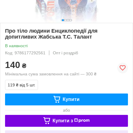
Про тіло людини Енциклопедії для
допитливих Жабська Т.С. Талант
В наявності
Код: 9786177292561
Опт і роздріб
140
₴
Мінімальна сума замовлення на сайті — 300 ₴
119 ₴
від 5 шт.
Купити
або
Купити з