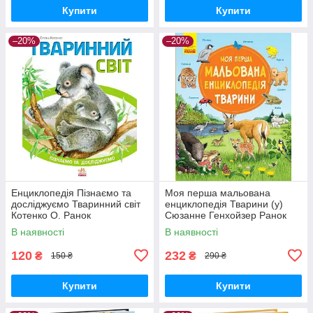
Купити
Купити
–20%
–20%
Енциклопедія Пізнаємо та
Моя перша мальована
досліджуємо Тваринний світ
енциклопедія Тварини (у)
Котенко О. Ранок
Сюзанне Генхойзер Ранок
В наявності
В наявності
120
232
₴
₴
150 ₴
290 ₴
Купити
Купити