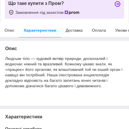
Що таке купити з Пром?
Замовлення під захистом
Опис
Характеристики
Доставка
Оплата
Умови 
Опис
Людське тіло — чудовий витвір природи, досконалий і
водночас ніжний та вразливий. Кожному цікаво знати, як
«працює» його організм, як влаштований той чи інший орган і
навіщо він потрібний. Наша ілюстрована енциклопедія
докладно відповість на багато запитань юних читачів і
допоможе дізнатися багато цікавого і дивовижного.
Характеристики
Основні атрибути