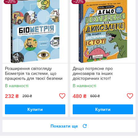
–20%
–20%
Розширення світогляду
Дещо потрясне про
Біометрія та системи, що
динозаврів та інших
працюють для твоєї безпеки
доісторичних істот!
Ранок
Суперфакти про… Майк
В наявності
В наявності
Ловері Ранок
232
480
₴
₴
290 ₴
600 ₴
Купити
Купити
Показати ще