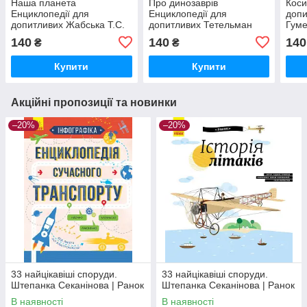
Наша планета
Про динозаврів
Коси
Енциклопедії для
Енциклопедії для
допи
допитливих Жабська Т.С.
допитливих Тетельман
Гуме
Талант
Г.С. Талант
140
140
140
₴
₴
Купити
Купити
Акційні пропозиції та новинки
–20%
–20%
33 найцікавіші споруди.
33 найцікавіші споруди.
Штепанка Секанінова | Ранок
Штепанка Секанінова | Ранок
В наявності
В наявності