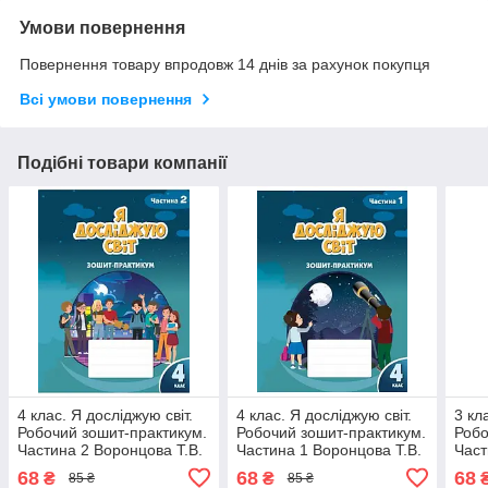
Умови повернення
Повернення товару впродовж 14 днів за рахунок покупця
Всі умови повернення
Подібні товари компанії
4 клас. Я досліджую світ.
4 клас. Я досліджую світ.
3 кл
Робочий зошит-практикум.
Робочий зошит-практикум.
Робо
Частина 2 Воронцова Т.В.
Частина 1 Воронцова Т.В.
Част
Алатон
Алатон
Ала
68
68
68
₴
₴
85 ₴
85 ₴