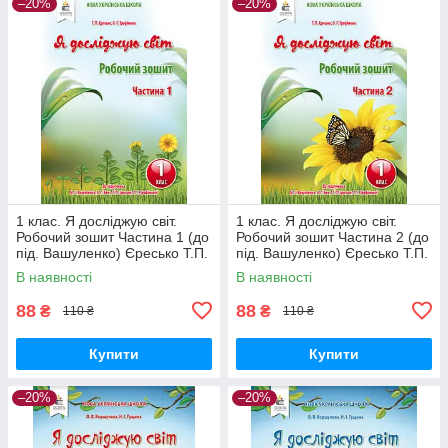
–20%
–20%
1 клас. Я досліджую світ.
1 клас. Я досліджую світ.
Робочий зошит Частина 1 (до
Робочий зошит Частина 2 (до
під. Вашуленко) Єресько Т.П.
під. Вашуленко) Єресько Т.П.
Освіта
Освіта
В наявності
В наявності
88
88
₴
₴
110 ₴
110 ₴
Купити
Купити
–20%
–20%