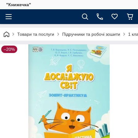
"Книжечка"
Товари та послуги
Підручники та робочі зошити
1 кл
–20%