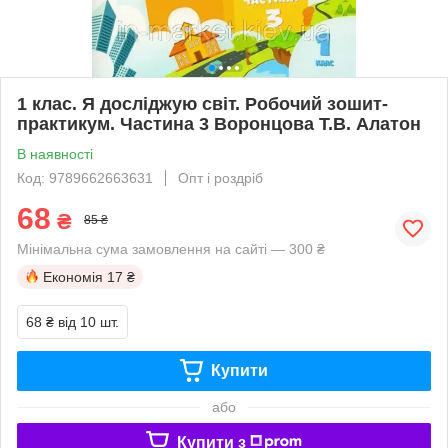
1 клас. Я досліджую світ. Робочий зошит-
практикум. Частина 3 Воронцова Т.В. Алатон
В наявності
Код: 9789662663631
Опт і роздріб
68
₴
85 ₴
Мінімальна сума замовлення на сайті — 300 ₴
Економія
17 ₴
68 ₴
від 10 шт.
Купити
або
Купити з