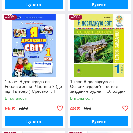
Купити
Купити
–20%
–20%
1 клас. Я досліджую світ.
1 клас Я досліджую світ
Робочий зошит Частина 2 (до
Основи здоров’я Тестові
під. Гільберг) Єресько Т.П.
завдання Будна Н.О. Богдан
Сиция
В наявності
В наявності
96
48
₴
₴
120 ₴
60 ₴
Купити
Купити