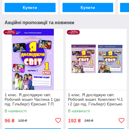
Купити
Купити
Акційні пропозиції та новинки
–20%
–20%
1 клас. Я досліджую світ.
1 клас. Я досліджую світ.
Робочий зошит Частина 1 (до
Робочий зошит. Комплект Ч.1
під. Гільберг) Єресько Т.П.
і 2 (до під. Гільберг) Єресько
Сиция
Т.П. Сиция
В наявності
В наявності
96
192
₴
₴
120 ₴
240 ₴