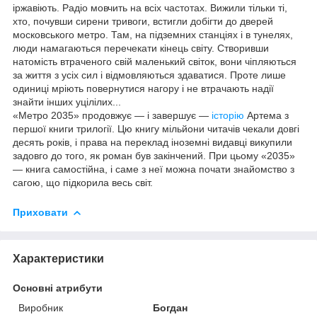
іржавіють. Радіо мовчить на всіх частотах. Вижили тільки ті,
хто, почувши сирени тривоги, встигли добігти до дверей
московського метро. Там, на підземних станціях і в тунелях,
люди намагаються перечекати кінець світу. Створивши
натомість втраченого свій маленький світок, вони чіпляються
за життя з усіх сил і відмовляються здаватися. Проте лише
одиниці мріють повернутися нагору і не втрачають надії
знайти інших уцілілих...
«Метро 2035» продовжує — і завершує —
історію
Артема з
першої книги трилогії. Цю книгу мільйони читачів чекали довгі
десять років, і права на переклад іноземні видавці викупили
задовго до того, як роман був закінчений. При цьому «2035»
— книга самостійна, і саме з неї можна почати знайомство з
сагою, що підкорила весь світ.
Приховати
Характеристики
Основні атрибути
Виробник
Богдан