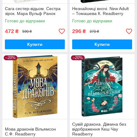
Сага сестер-відьом. Сестра
Незнайомці вночі. New Adult
зірок. Мара Вульф Ранок
– Томашева К. Readberry
Готово до відправки
Готово до відправки
472
296
₴
₴
590 ₴
370 ₴
Купити
Купити
–20%
–20%
Сувій дракона. Дівчина без
Мова драконів Вільямсон
відображення Кеш Чау
С.Ф. Readberry
Readberry