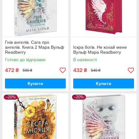
Гнів ангелів. Сага про
ангелів. Книга 2 Мара Вульф
Іскра богів. Не кохай мене
Readberry
Вульф Мара Readberry
Готово до відправки
В наявності
472
432
₴
₴
590 ₴
540 ₴
Купити
Купити
–20%
–20%