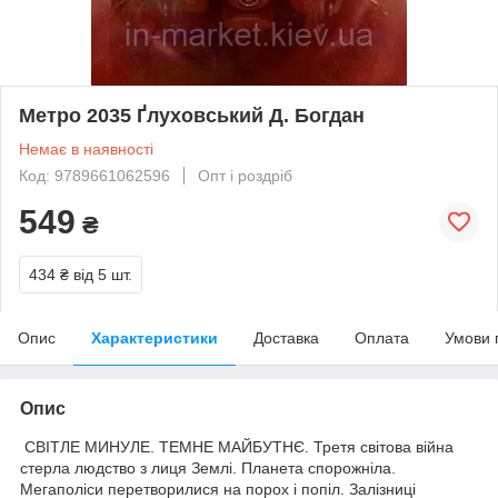
Метро 2035 Ґлуховський Д. Богдан
Немає в наявності
Код: 9789661062596
Опт і роздріб
549
₴
434 ₴
від 5 шт.
Опис
Характеристики
Доставка
Оплата
Умови 
Опис
СВІТЛЕ МИНУЛЕ. ТЕМНЕ МАЙБУТНЄ. Третя світова війна
стерла людство з лиця Землі. Планета спорожніла.
Мегаполіси перетворилися на порох і попіл. Залізниці