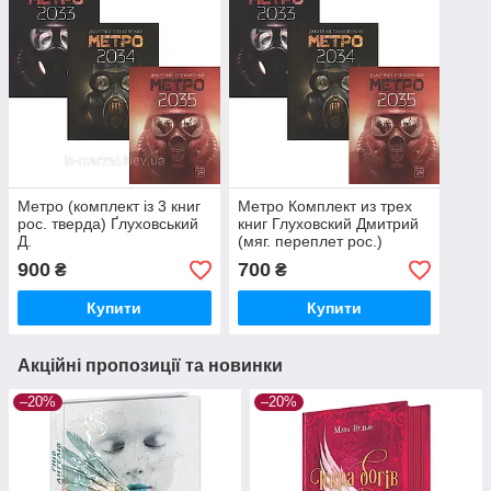
Метро (комплект із 3 книг
Метро Комплект из трех
рос. тверда) Ґлуховський
книг Глуховский Дмитрий
Д.
(мяг. переплет рос.)
900
700
₴
₴
Купити
Купити
Акційні пропозиції та новинки
–20%
–20%