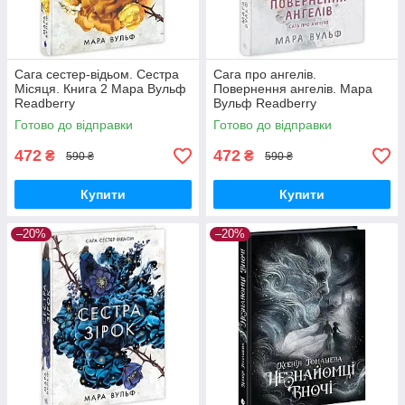
Сага сестер-відьом. Сестра
Сага про ангелів.
Місяця. Книга 2 Мара Вульф
Повернення ангелів. Мара
Readberry
Вульф Readberry
Готово до відправки
Готово до відправки
472
472
₴
₴
590 ₴
590 ₴
Купити
Купити
–20%
–20%