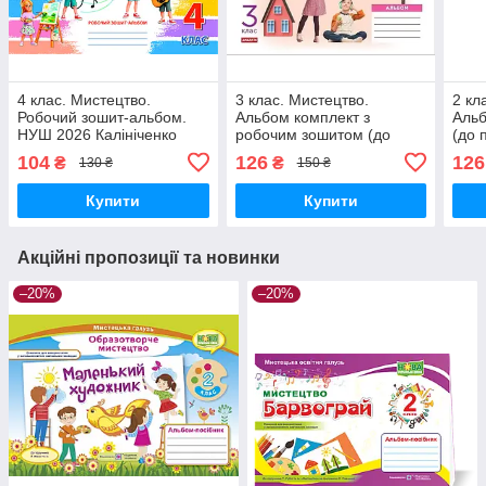
4 клас. Мистецтво.
3 клас. Мистецтво.
2 кл
Робочий зошит-альбом.
Альбом комплект з
Аль
НУШ 2026 Калініченко
робочим зошитом (до
(до 
О.В. Освіта
підр. Калініченко,
О.) 
104
126
126
₴
₴
130 ₴
150 ₴
Аристової) Наземнова
Т.О. Ранок
Купити
Купити
Акційні пропозиції та новинки
–20%
–20%