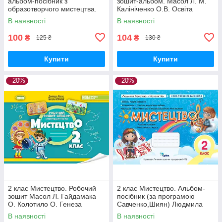
альбом-посібник з
зошит-альбом. Масол Л. М.
образотворчого мистецтва.
Калініченко О.В. Освіта
Копитіна Н., Бровченко А. ПіП
В наявності
В наявності
100
104
₴
₴
125 ₴
130 ₴
Купити
Купити
–20%
–20%
2 клас Мистецтво. Робочий
2 клас Мистецтво. Альбом-
зошит Масол Л. Гайдамака
посібник (за програмою
О. Колотило О. Генеза
Савченко,Шиян) Людмила
Аристова, Наталія Чєн Оріон
В наявності
В наявності