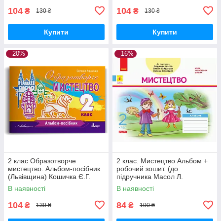
104
104
₴
₴
130 ₴
130 ₴
Купити
Купити
–20%
–16%
2 клас Образотворче
2 клас. Мистецтво Альбом +
мистецтво. Альбом-посібник
робочий зошит. (до
(Львівщина) Кошичка Є.Г.
підручника Масол Л.
Літера
Гайдамака О.) Воронкевич
В наявності
В наявності
В.О. Ранок
104
84
₴
₴
130 ₴
100 ₴