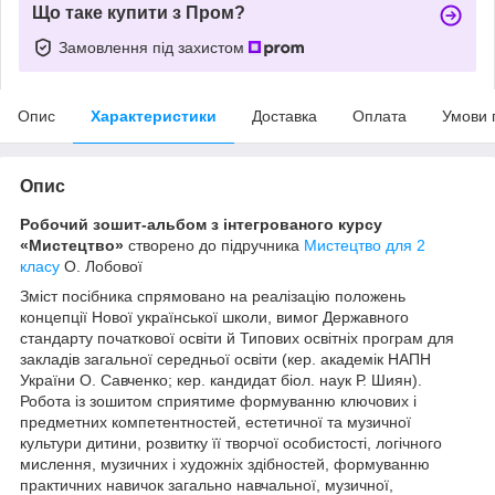
Що таке купити з Пром?
Замовлення під захистом
Опис
Характеристики
Доставка
Оплата
Умови 
Опис
Робочий зошит-альбом з інтегрованого курсу
«Мистецтво»
створено до підручника
Мистецтво для 2
класу
О. Лобової
Зміст посібника спрямовано на реалізацію положень
концепції Нової української школи, вимог Державного
стандарту початкової освіти й Типових освітніх програм для
закладів загальної середньої освіти (кер. академік НАПН
України О. Савченко; кер. кандидат біол. наук Р. Шиян).
Робота із зошитом сприятиме формуванню ключових і
предметних компетентностей, естетичної та музичної
культури дитини, розвитку її творчої особистості, логічного
мислення, музичних і художніх здібностей, формуванню
практичних навичок загально навчальної, музичної,