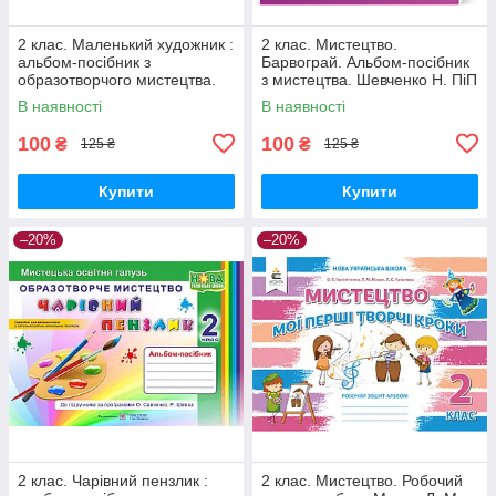
2 клас. Маленький художник :
2 клас. Мистецтво.
альбом-посібник з
Барвограй. Альбом-посібник
образотворчого мистецтва.
з мистецтва. Шевченко Н. ПіП
Демчак С.,Чернявська Т. ПіП
В наявності
В наявності
100
100
₴
₴
125 ₴
125 ₴
Купити
Купити
–20%
–20%
2 клас. Чарівний пензлик :
2 клас. Мистецтво. Робочий