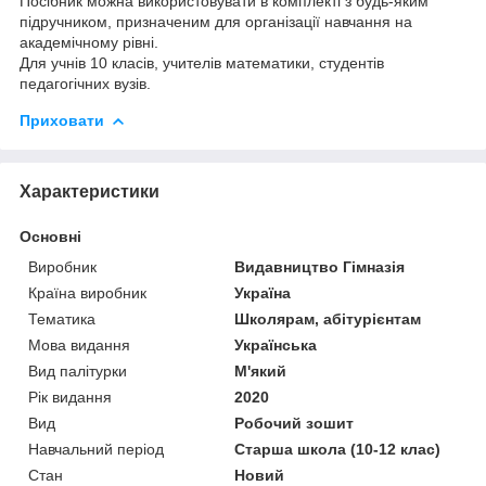
Посібник можна використовувати в комплекті з будь-яким
підручником, призначеним для організації навчання на
академічному рівні.
Для учнів 10 класів, учителів математики, студентів
педагогічних вузів.
Приховати
Характеристики
Основні
Виробник
Видавництво Гімназія
Країна виробник
Україна
Тематика
Школярам, абітурієнтам
Мова видання
Українська
Вид палітурки
М'який
Рік видання
2020
Вид
Робочий зошит
Навчальний період
Старша школа (10-12 клас)
Стан
Новий