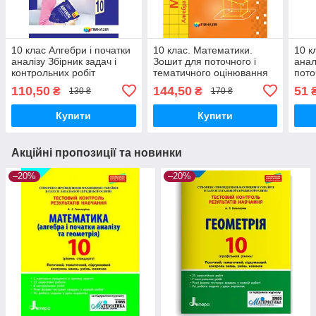
10 клас Алгебри і початки
10 клас. Математики.
10 к
аналізу Збірник задач і
Зошит для поточного і
анал
контрольних робіт
тематичного оцінювання
пото
Профільний рівень
(Рівень стандарту) Роганін
оцін
110,50
144,50
51
₴
₴
130 ₴
170 ₴
Мерзляк А.Г. Гімназія
О. Гімназія
Рога
Купити
Купити
Акційні пропозиції та новинки
–20%
–20%