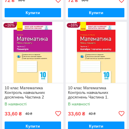
72
72
₴
₴
90 ₴
90 ₴
Купити
Купити
–16%
–16%
10 клас Математика
10 клас Математика
Контроль навчальних
Контроль навчальних
досягнень Частина 2
досягнень Частина 1.
Геомерія Ранок
Алгебра і початки аналізу
В наявності
В наявності
Ранок
33,60
33,60
₴
₴
40 ₴
40 ₴
Купити
Купити