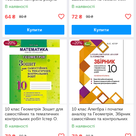
Гальперіна А.Р. Літера
робіт Істер О. Генеза
В наявності
В наявності
64
72
₴
₴
80 ₴
90 ₴
Купити
Купити
–20%
–20%
10 клас Геометрія Зошит для
10 клас Алегбра і початки
самостійних та тематичних
аналізу та Геометрія, Збірник
контрольних робіт Істер О.
самостійних та контрольних
Генеза
робіт Істер О.С. Генеза
В наявності
В наявності