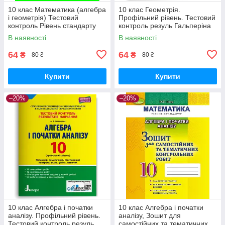
10 клас Математика (алгебра
10 клас Геометрія.
і геометрія) Тестовий
Профільний рівень. Тестовий
контроль Рівень стандарту
контроль резуль Гальперіна
Гальперіна А.Р. Літера
А.Р. Літера
В наявності
В наявності
64
64
₴
₴
80 ₴
80 ₴
Купити
Купити
–20%
–20%
10 клас Алгебра і початки
10 клас Алгебра і початки
аналізу. Профільний рівень.
аналізу, Зошит для
Тестовий контроль резуль
самостійних та тематичних