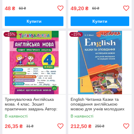
48
49,20
₴
₴
60 ₴
60 ₴
Купити
Купити
–15%
–15%
Тренувалочка Англійська
English Читанка Казки та
мова. 4 клас. Зошит
оповідання англійською
практичних завдань Автор:
мовою для учнів молодших
Чіміріс Ю. В.
та середніх класів Мансі Є.О
В наявності
В наявності
Гімназія
26,35
212,50
₴
₴
31 ₴
250 ₴