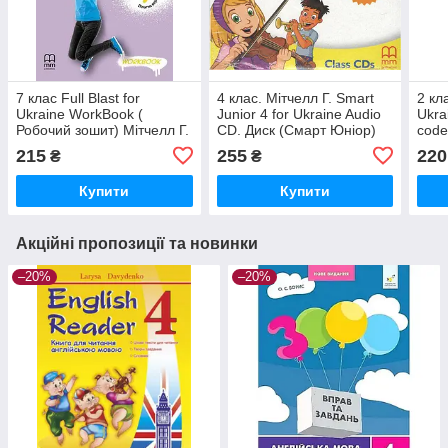
7 клас Full Blast for
4 клас. Мітчелл Г. Smart
2 кл
Ukraine WorkBook (
Junior 4 for Ukraine Audio
Ukra
Робочий зошит) Мітчелл Г.
CD. Диск (Смарт Юніор)
code
Лінгвіст
Лінгвіст
Мітч
215
255
220
₴
₴
Купити
Купити
Акційні пропозиції та новинки
–20%
–20%