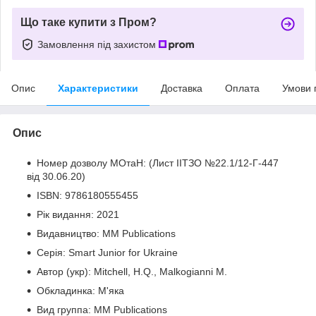
Що таке купити з Пром?
Замовлення під захистом
Опис
Характеристики
Доставка
Оплата
Умови 
Опис
Номер дозволу МОтаН: (Лист ІІТЗО №22.1/12-Г-447
від 30.06.20)
ISBN: 9786180555455
Рік видання: 2021
Видавництво: MM Publications
Серія: Smart Junior for Ukraine
Автор (укр): Mitchell, H.Q., Malkogianni M.
Обкладинка: М'яка
Вид группа: MM Publications