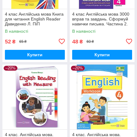
4 клас Англійська мова Книга
4 клас Англійська мова 3000
для читання English Reader
вправ та завдань. Сформуй
Давиденко Л. ПіП
навички письма. Частина 2.
Борис О. С. Час Майстрів
В наявності
В наявності
52
48
₴
₴
65 ₴
60 ₴
Купити
Купити
–20%
–20%
4 клас. Англійська мова.
4 клас. Англійська мова.