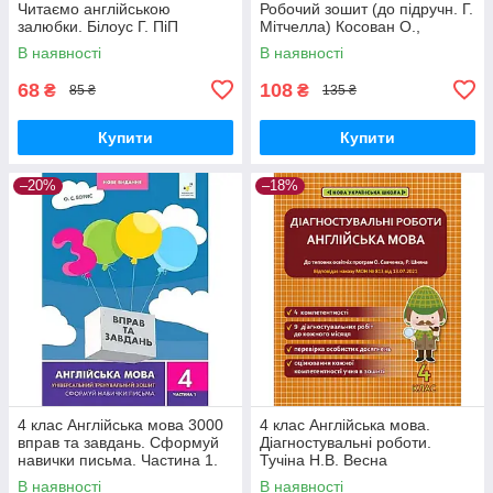
Читаємо англійською
Робочий зошит (до підручн. Г.
залюбки. Білоус Г. ПіП
Мітчелла) Косован О.,
Вітушинська Н. ПіП
В наявності
В наявності
68
108
₴
₴
85 ₴
135 ₴
Купити
Купити
–20%
–18%
4 клас Англійська мова 3000
4 клас Англійська мова.
вправ та завдань. Сформуй
Діагностувальні роботи.
навички письма. Частина 1.
Тучіна Н.В. Весна
Борис О. С. Час Майстрів
В наявності
В наявності