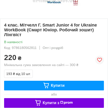
4 клас. Мітчелл Г. Smart Junior 4 for Ukraine
WorkBook (Смарт Юніор. Робочий зошит)
Лінгвіст
В наявності
Код: 9786180562811
Опт і роздріб
220
₴
Мінімальна сума замовлення на сайті — 300 ₴
193 ₴
від 10 шт.
Купити
або
Купити з