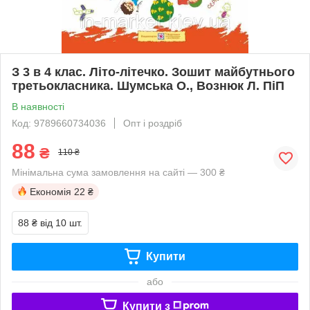
З 3 в 4 клас. Літо-літечко. Зошит майбутнього
третьокласника. Шумська О., Вознюк Л. ПіП
В наявності
Код: 9789660734036
Опт і роздріб
88
₴
110 ₴
Мінімальна сума замовлення на сайті — 300 ₴
Економія
22 ₴
88 ₴
від 10 шт.
Купити
або
Купити з