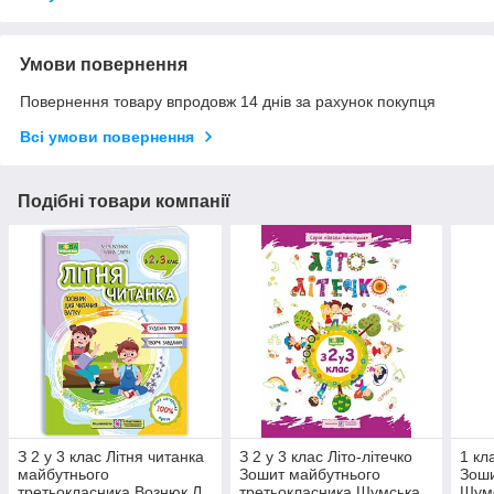
Умови повернення
Повернення товару впродовж 14 днів за рахунок покупця
Всі умови повернення
Подібні товари компанії
З 2 у 3 клас Літня читанка
З 2 у 3 клас Літо-літечко
1 кл
майбутнього
Зошит майбутнього
Зоши
третьокласника Вознюк Л.
третьокласника Шумська
Шумс