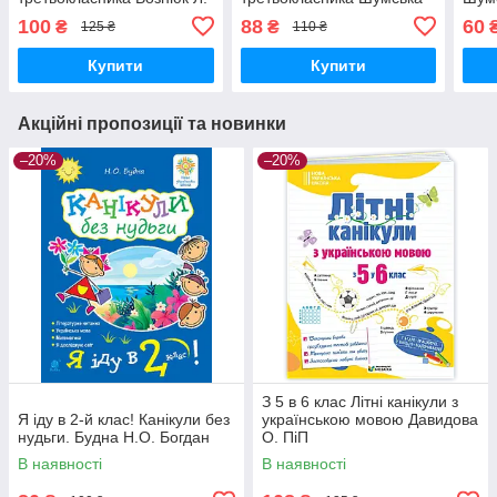
Сапун Г. ПІП
О. Вознюк Л. ПІП
ПіП
100
88
60
₴
₴
125 ₴
110 ₴
Купити
Купити
Акційні пропозиції та новинки
–20%
–20%
З 5 в 6 клас Літні канікули з
Я іду в 2-й клас! Канікули без
українською мовою Давидова
нудьги. Будна Н.О. Богдан
О. ПіП
В наявності
В наявності