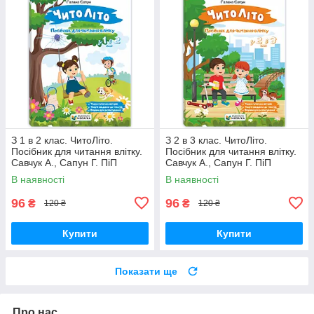
З 1 в 2 клас. ЧитоЛіто.
З 2 в 3 клас. ЧитоЛіто.
Посібник для читання влітку.
Посібник для читання влітку.
Савчук А., Сапун Г. ПіП
Савчук А., Сапун Г. ПіП
В наявності
В наявності
96
96
₴
₴
120 ₴
120 ₴
Купити
Купити
Показати ще
Про нас