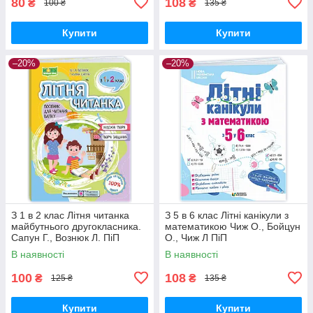
80
108
₴
₴
100 ₴
135 ₴
Купити
Купити
–20%
–20%
З 1 в 2 клас Літня читанка
З 5 в 6 клас Літні канікули з
майбутнього другокласника.
математикою Чиж О., Бойцун
Сапун Г., Вознюк Л. ПіП
О., Чиж Л ПіП
В наявності
В наявності
100
108
₴
₴
125 ₴
135 ₴
Купити
Купити