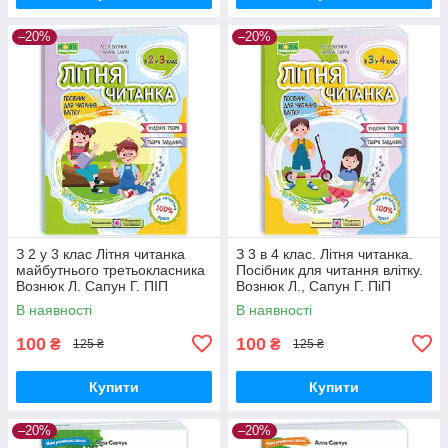
–20%
–20%
З 2 у 3 клас Літня читанка
З 3 в 4 клас. Літня читанка.
майбутнього третьокласника
Посібник для читання влітку.
Вознюк Л. Сапун Г. ПІП
Вознюк Л., Сапун Г. ПіП
В наявності
В наявності
100
100
₴
₴
125 ₴
125 ₴
Купити
Купити
–20%
–20%