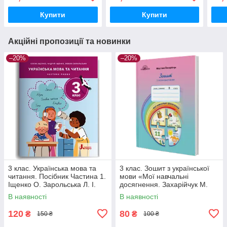
Купити
Купити
Акційні пропозиції та новинки
–20%
–20%
3 клас. Українська мова та
3 клас. Зошит з української
читання. Посібник Частина 1.
мови «Мої навчальні
Іщенко О. Зарольська Л. І.
досягнення. Захарійчук М.
Літера
Грамота
В наявності
В наявності
120
80
₴
₴
150 ₴
100 ₴