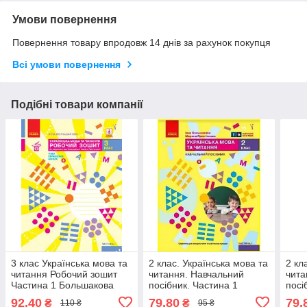
Умови повернення
Повернення товару впродовж 14 днів за рахунок покупця
Всі умови повернення
Подібні товари компанії
3 клас Українська мова та
2 клас. Українська мова та
2 кл
читання Робочий зошит
читання. Навчальний
чита
Частина 1 Большакова
посібник. Частина 1
посі
І.О., Пристінська М.С.
Большакова І.О.
Боль
92,40
79,80
79,
₴
₴
110 ₴
95 ₴
Ранок
Пристінська М.С. Ранок
Прис