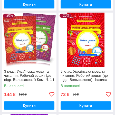
Купити
Купити
–20%
–20%
3 клас. Українська мова та
3 клас. Українська мова та
читання. Робочий зошит (до
читання. Робочий зошит (до
підр. Большакової) Ком. Ч. 1 і
підр. Большакової) Частина
2. Трофимова О.Г. Сиция
1. Трофимова О.Г. Сиция
В наявності
В наявності
144
72
₴
₴
180 ₴
90 ₴
Купити
Купити