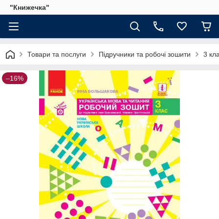
"Книжечка"
Товари та послуги
Підручники та робочі зошити
3 кл
–16%