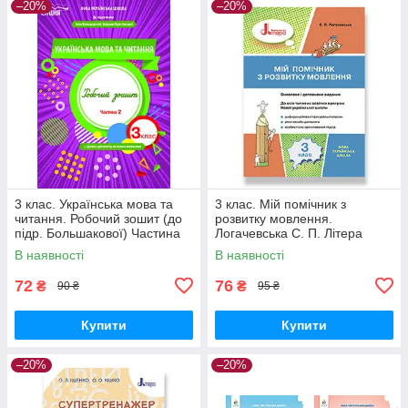
–20%
–20%
3 клас. Українська мова та
3 клас. Мій помічник з
читання. Робочий зошит (до
розвитку мовлення.
підр. Большакової) Частина
Логачевська С. П. Літера
2. Трофимова О.Г. Сиция
В наявності
В наявності
72
76
₴
₴
90 ₴
95 ₴
Купити
Купити
–20%
–20%