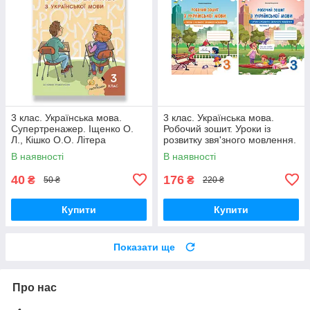
3 клас. Українська мова.
3 клас. Українська мова.
Супертренажер. Іщенко О.
Робочий зошит. Уроки із
Л., Кішко О.О. Літера
розвитку звя'зного мовлення.
Ч.1 і 2. Вашуленко М. С.
В наявності
В наявності
Освіта
40
176
₴
₴
50 ₴
220 ₴
Купити
Купити
Показати ще
Про нас