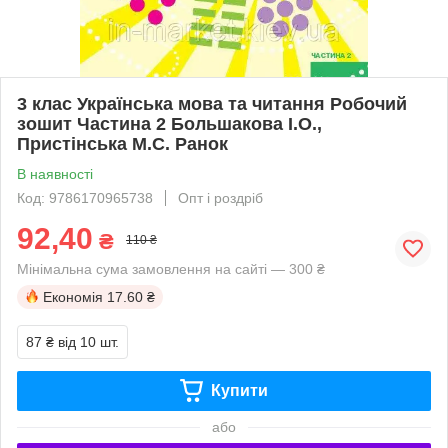
3 клас Українська мова та читання Робочий
зошит Частина 2 Большакова І.О.,
Пристінська М.С. Ранок
В наявності
Код: 9786170965738
Опт і роздріб
92,40
₴
110 ₴
Мінімальна сума замовлення на сайті — 300 ₴
Економія
17.60 ₴
87 ₴
від 10 шт.
Купити
або