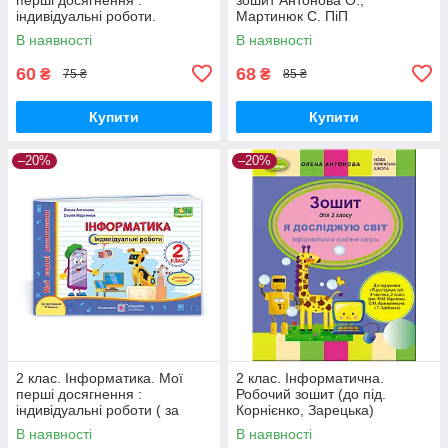
індивідуальні роботи.
Мартинюк С. ПіП
Антонова О., Мартинюк С.
В наявності
В наявності
ПіП
60
68
₴
₴
75 ₴
85 ₴
Купити
Купити
–20%
–20%
2 клас. Інформатика. Мої
2 клас. Інформатична.
перші досягнення :
Робочий зошит (до під.
індивідуальні роботи ( за
Корнієнко, Зарецька)
програмою Шияна) Антонова
Антонова О.П. Генеза
В наявності
В наявності
О. ПіП