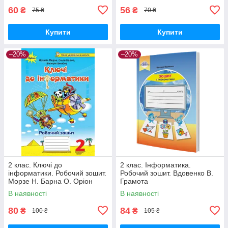
60
56
₴
₴
75 ₴
70 ₴
Купити
Купити
–20%
–20%
2 клас. Ключі до
2 клас. Інформатика.
інформатики. Робочий зошит.
Робочий зошит. Вдовенко В.
Морзе Н. Барна О. Оріон
Грамота
В наявності
В наявності
80
84
₴
₴
100 ₴
105 ₴