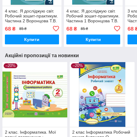
4 клас. Я досліджую світ.
4 клас. Я досліджую світ.
3 кл
Робочий зошит-практикум.
Робочий зошит-практикум.
Робо
Частина 2 Воронцова Т.В.
Частина 1 Воронцова Т.В.
Част
Алатон
Алатон
Ала
68
68
68
₴
₴
85 ₴
85 ₴
Купити
Купити
Акційні пропозиції та новинки
–20%
–20%
2 клас. Інформатика. Мої
2 клас Інформатика Робочий
перші досягнення :
зошит Антонова О.,