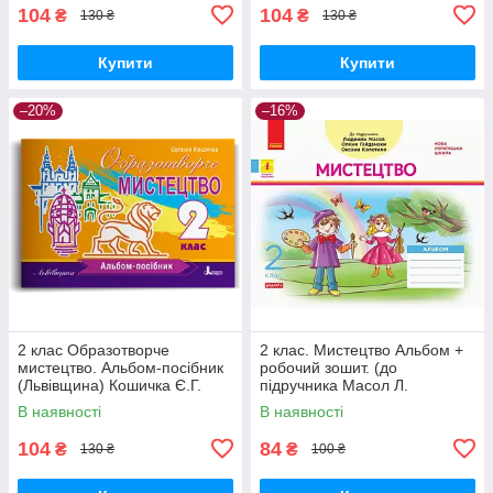
104
104
₴
₴
130 ₴
130 ₴
Купити
Купити
–20%
–16%
2 клас Образотворче
2 клас. Мистецтво Альбом +
мистецтво. Альбом-посібник
робочий зошит. (до
(Львівщина) Кошичка Є.Г.
підручника Масол Л.
Літера
Гайдамака О.) Воронкевич
В наявності
В наявності
В.О. Ранок
104
84
₴
₴
130 ₴
100 ₴