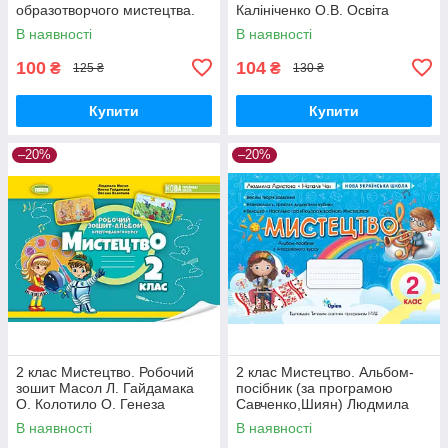
образотворчого мистецтва.
Калініченко О.В. Освіта
Копитіна Н., Бровченко А. ПіП
В наявності
В наявності
100
104
₴
₴
125 ₴
130 ₴
Купити
Купити
–20%
–20%
2 клас Мистецтво. Робочий
2 клас Мистецтво. Альбом-
зошит Масол Л. Гайдамака
посібник (за програмою
О. Колотило О. Генеза
Савченко,Шиян) Людмила
Аристова, Наталія Чєн Оріон
В наявності
В наявності