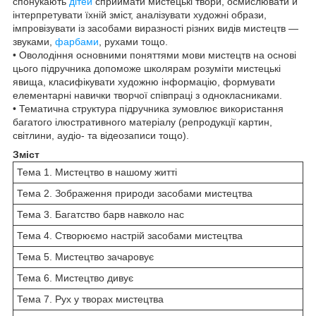
спонукають
дітей
сприймати мистецькі твори, осмислювати й
інтерпретувати їхній зміст, аналізувати художні образи,
імпровізувати із засобами виразності різних видів мистецтв —
звуками,
фарбами
, рухами тощо.
• Оволодіння основними поняттями мови мистецтв на основі
цього підручника допоможе школярам розуміти мистецькі
явища, класифікувати художню інформацію, формувати
елементарні навички творчої співпраці з однокласниками.
• Тематична структура підручника зумовлює використання
багатого ілюстративного матеріалу (репродукції картин,
світлини, аудіо- та відеозаписи тощо).
Зміст
Тема 1. Мистецтво в нашому житті
Тема 2. Зображення природи засобами мистецтва
Тема 3. Багатство барв навколо нас
Тема 4. Створюємо настрій засобами мистецтва
Тема 5. Мистецтво зачаровує
Тема 6. Мистецтво дивує
Тема 7. Рух у творах мистецтва