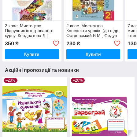
2 клас. Мистецтво.
2 клас. Мистецтво.
7 кл
Підручник інтегрованого
Конспекти уроків. (до підр.
мист
курсу. Кондратова Л.Г.
Островський В.М., Федун
інте
Богдан
Г.П.) Богдан
Конд
350
230
130
₴
₴
Купити
Купити
Акційні пропозиції та новинки
–20%
–20%