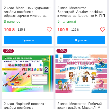
2 клас. Маленький художник :
2 клас. Мистецтво.
альбом-посібник з
Барвограй. Альбом-посібник
образотворчого мистецтва.
з мистецтва. Шевченко Н. ПіП
Демчак С.,Чернявська Т. ПіП
В наявності
В наявності
100
100
₴
₴
125 ₴
125 ₴
Купити
Купити
–20%
–20%
2 клас. Чарівний пензлик :
2 клас. Мистецтво. Робочий
альбом-посібник з
зошит-альбом. Масол Л. М.