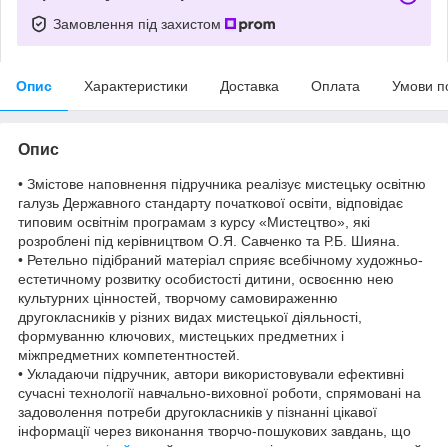
Замовлення під захистом
Опис
Характеристики
Доставка
Оплата
Умови п
Опис
• Змістове наповнення підручника реалізує мистецьку освітню
галузь Державного стандарту початкової освіти, відповідає
типовим освітнім програмам з курсу «Мистецтво», які
розроблені під керівництвом О.Я. Савченко та Р.Б. Шияна.
• Ретельно підібраний матеріал сприяє всебічному художньо-
естетичному розвитку особистості дитини, освоєнню нею
культурних цінностей, творчому самовираженню
другокласників у різних видах мистецької діяльності,
формуванню ключових, мистецьких предметних і
міжпредметних компетентностей.
• Укладаючи підручник, автори використовували ефективні
сучасні технології навчально-виховної роботи, спрямовані на
задоволення потреби другокласників у пізнанні цікавої
інформації через виконання творчо-пошукових завдань, що