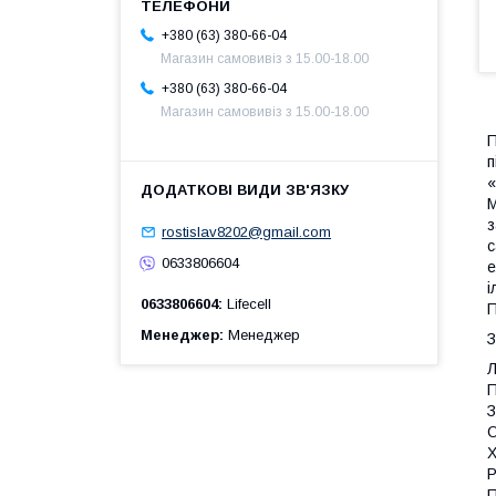
+380 (63) 380-66-04
Магазин самовивіз з 15.00-18.00
+380 (63) 380-66-04
Магазин самовивіз з 15.00-18.00
П
п
«
М
з
rostislav8202@gmail.com
с
0633806604
е
і
0633806604
Lifecell
П
Менеджер
Менеджер
Л
П
З
О
Х
Р
П