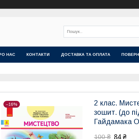
РО НАС
КОНТАКТИ
ДОСТАВКА ТА ОПЛАТА
ПОВЕРН
2 клас. Мист
–16%
зошит. (до п
Гайдамака О.
84 ₴
100 ₴