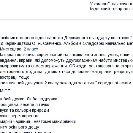
У компанії підключені
будь-який товар не п
осібник створено відповідно до Державного стандарту початкової о
ід керівництвом О. Я. Савченко. Альбом є складовою навчально-ме
Мистецтво. 2
клас
».
атеріал посібника спрямований на закріплення знань, умінь, навичо
авдання, вправи, які допоможуть другокласникам набути мистецьких
аморозвитку та самоствердження. QR-коди, розташовані на сторін
лектронного додатка, де містяться допоміжні матеріали: репродукц
люстрації тощо.
ризначений для учнів 2 класу закладів загальної середньої освіти,
ЗМIСТ
юбий друже! Люба подружко!
рощавай, веселе літечко!
вуки та кольори природи
сінні перетворення
марки-чарівниці, невтомні мандрівниці
итм осіннього дощу
ро що розповів натюрморт