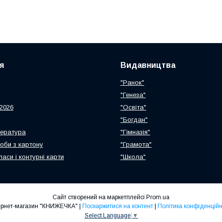
я
Видавництва
"Ранок"
"Генеза"
2026
"Освіта"
"Богдан"
тература
"Гімназія"
роби з картону
"Грамота"
ласи і контурні карти
"Школа"
Сайт створений на маркетплейсі
Prom.ua
Інтернет-магазин "КНИЖЕЧКА" |
Поскаржитися на контент
|
Політика конфіденційн
Select Language
▼