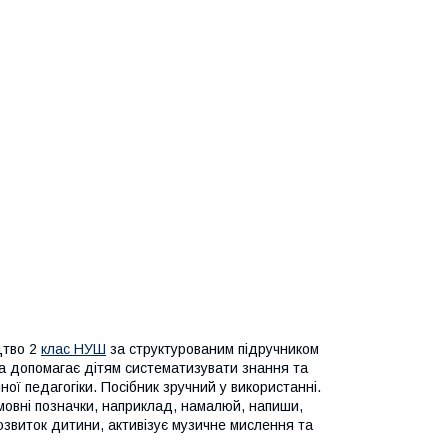
цтво 2
клас НУШ
за структурованим підручником
а допомагає дітям систематизувати знання та
ної педагогіки. Посібник зручний у використанні.
умовні позначки, наприклад, намалюй, напиши,
озвиток дитини, активізує музичне мислення та