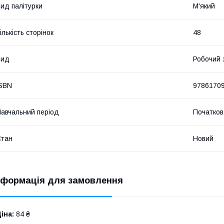
ид палітурки
М'який
ількість сторінок
48
Вид
Робочий 
SBN
9786170
авчальний період
Початков
Стан
Новий
нформація для замовлення
іна:
84 ₴