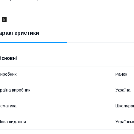
арактеристики
Основні
иробник
Ранок
раїна виробник
Україна
ематика
Школярам
ова видання
Українсь