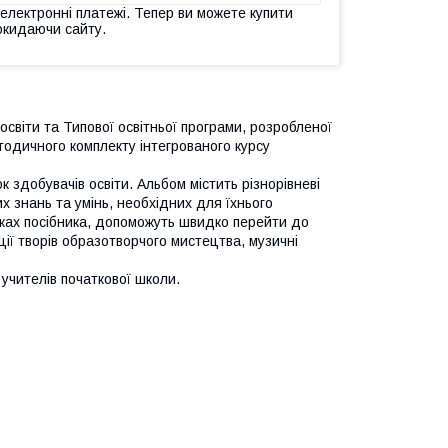
 електронні платежі. Тепер ви можете купити
окидаючи сайту.
світи та Типової освітньої програми, розробленої
тодичного комплекту інтегрованого курсу
к здобувачів освіти. Альбом містить різнорівневі
 знань та умінь, необхідних для їхнього
ках посібника, допоможуть швидко перейти до
ії творів образотворчого мистецтва, музичні
 учителів початкової школи.