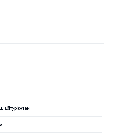
, абітурієнтам
ка