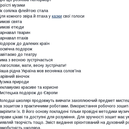
роїсті музики
к сопілка флейтою стала
ля кожного звіра й птаха у
казки
свої голоси
имові свята
имові етюди
арнавал тварин
арнавал птахів
одорож до далеких країн
осмічна подорож
авітаємо до театру
има з весною зустрічається
лагослови, мати, весну зустрічати!
аша рідна Україна мов веснянка солов’їна
арівний віночок
узика природи
екламуємо красиве та корисне
истецька подорож до Європи
олодші школярі продовжуть вивчати захоплюючий предмет мисте
а зошитом з практичними роботами. Використання робочого зошит
акріпити їх. В його основу покладені тільки провідні методики музич
прави цікаві та доступні для розуміння. Для зручності зошит має 
иявляй творчість тощо. Зміст видання орієнтований на духовний р
амобутність школяра.