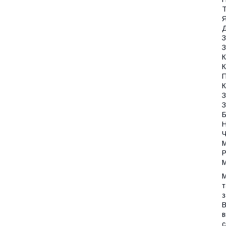
Т
Я
Д
З
З
К
К
П
К
З
З
Б
Н
Ч
М
Р
М
М
т
з
В
в
с