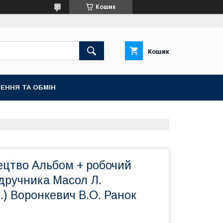
Кошик
Кошик
ЕННЯ ТА ОБМІН
ецтво Альбом + робочий
ідручника Масол Л.
) Воронкевич В.О. Ранок