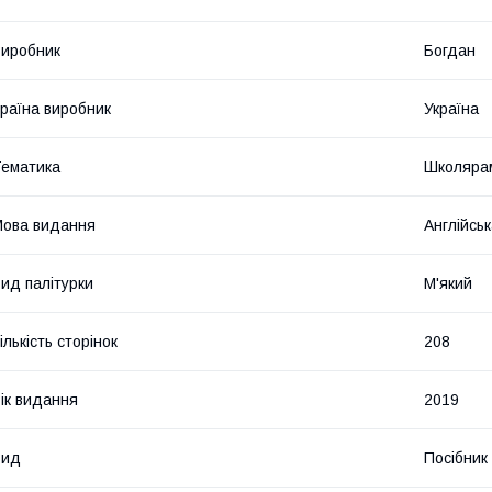
иробник
Богдан
раїна виробник
Україна
ематика
Школярам
ова видання
Англійсь
ид палітурки
М'який
ількість сторінок
208
ік видання
2019
Вид
Посібник