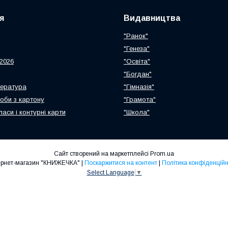
я
Видавництва
"Ранок"
"Генеза"
2026
"Освіта"
"Богдан"
тература
"Гімназія"
роби з картону
"Грамота"
ласи і контурні карти
"Школа"
Сайт створений на маркетплейсі
Prom.ua
Інтернет-магазин "КНИЖЕЧКА" |
Поскаржитися на контент
|
Політика конфіденційн
Select Language
▼