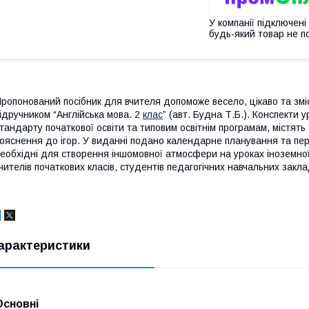
У компанії підключені
будь-який товар не п
ропонований посібник для вчителя допоможе весело, цікаво та зміс
ідручником “Англійська мова. 2
клас
” (авт. Будна Т.Б.). Конспекти 
тандарту початкової освіти та типовим освітнім програмам, містять
ояснення до ігор. У виданні подано календарне планування та пе
еобхідні для створення іншомовної атмосфери на уроках іноземної
чителів початкових класів, студентів педагогічних навчальних закла
арактеристики
Основні