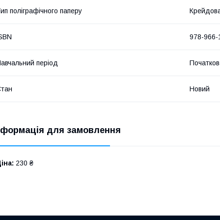
ип поліграфічного паперу
Крейдов
SBN
978-966-
авчальний період
Початков
Стан
Новий
нформація для замовлення
іна:
230 ₴