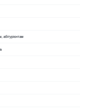
, абітурієнтам
ка