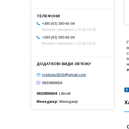
+380 (63) 380-66-04
Магазин самовивіз з 15.00-18.00
+380 (63) 380-66-04
П
Магазин самовивіз з 15.00-18.00
п
с
п
н
в
rostislav8202@gmail.com
0633806604
0633806604
Lifecell
Менеджер
Менеджер
Х