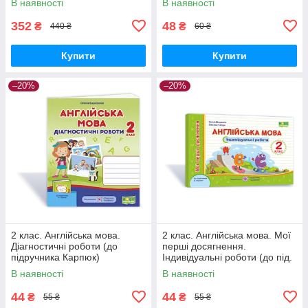
В наявності
В наявності
352
48
₴
₴
440 ₴
60 ₴
Купити
Купити
–20%
–20%
2 клас. Англійська мова.
2 клас. Англійська мова. Мої
Діагностичні роботи (до
перші досягнення.
підручника Карпюк)
Індивідуальні роботи (до під.
Башкірова О. Підручники і
Карпюк) Доценко І.Євчук О.
В наявності
В наявності
посібники
ПіП
44
44
₴
₴
55 ₴
55 ₴