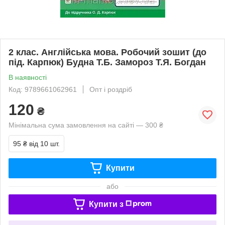
2 клас. Англійська мова. Робочий зошит (до
під. Карпюк) Будна Т.Б. Замороз Т.Я. Богдан
В наявності
Код: 9789661062961
Опт і роздріб
120
₴
Мінімальна сума замовлення на сайті — 300 ₴
95 ₴
від 10 шт.
Купити
або
Купити з