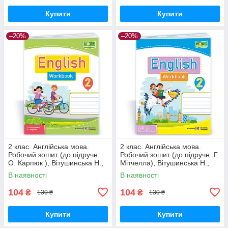
Купити
Купити
–20%
–20%
2 клас. Англійська мова.
2 клас. Англійська мова.
Робочий зошит (до підручн.
Робочий зошит (до підручн. Г.
О. Карпюк ), Вітушинська Н.,
Мітчелла), Вітушинська Н.,
Косован О. ПІП
Косован О. ПІП
В наявності
В наявності
104
104
₴
₴
130 ₴
130 ₴
Купити
Купити