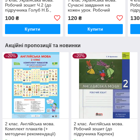
Робочий зошит Ч.2 (до
Сучасні завдання на
Робо
підручника Голуб Н.Б.,
кожен урок. Робочий
підр
Горошкіної О.М.) Ткачук
зошит (за під.
Богд
100
120
130
₴
₴
Т.П. Богдан
Заболотного) Бутурлим Т
Богдан
Купити
Купити
Акційні пропозиції та новинки
–20%
–20%
2 клас. Англійська мова.
2 клас. Англійська мова.
Комплект плакатів (+
Робочий зошит (до
методичні рекомендації)
підручника Карпюк)
Косован О. ПіП
Крамських С. В. Літера