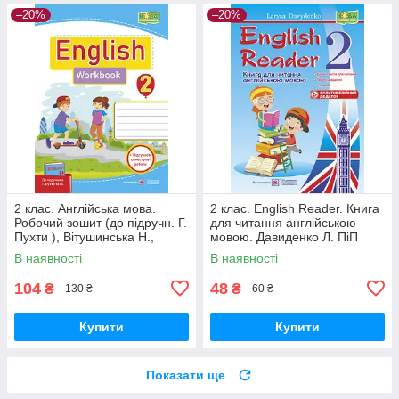
–20%
–20%
2 клас. Англійська мова.
2 клас. English Reader. Книга
Робочий зошит (до підручн. Г.
для читання англійською
Пухти ), Вітушинська Н.,
мовою. Давиденко Л. ПіП
Косован О. ПІП
В наявності
В наявності
104
48
₴
₴
130 ₴
60 ₴
Купити
Купити
Показати ще