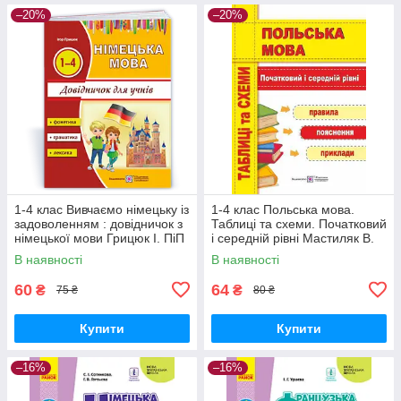
–20%
–20%
1-4 клас Вивчаємо німецьку із
1-4 клас Польська мова.
задоволенням : довідничок з
Таблиці та схеми. Початковий
німецької мови Грицюк І. ПіП
і середній рівні Мастиляк В.
ПіП
В наявності
В наявності
60
64
₴
₴
75 ₴
80 ₴
Купити
Купити
–16%
–16%