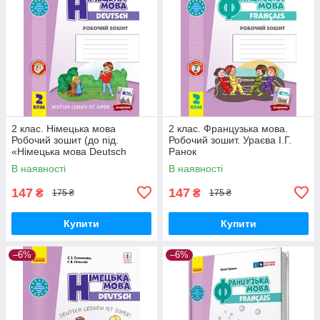
2 клас. Німецька мова
2 клас. Французька мова.
Робочий зошит (до під.
Робочий зошит. Ураєва І.Г.
«Німецька мова Deutsch
Ранок
lernen ist super!») Сотнікова
В наявності
В наявності
С.І. Ранок
147
147
₴
₴
175 ₴
175 ₴
Купити
Купити
–6%
–6%