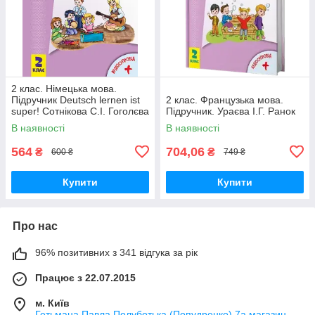
2 клас. Німецька мова.
Підручник Deutsch lernen ist
2 клас. Французька мова.
super! Сотнікова С.І. Гоголєва
Підручник. Ураєва І.Г. Ранок
Г.В. Ранок
В наявності
В наявності
564
704,06
₴
₴
600 ₴
749 ₴
Купити
Купити
Про нас
96% позитивних з 341 відгука за рік
Працює з 22.07.2015
м. Київ
Гетьмана Павла Полуботька (Попудренко) 7а магазин