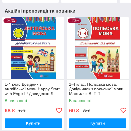
Акційні пропозиції та новинки
–20%
–20%
1-4 клас Довідник з
1-4 клас. Польська мова.
англійської мови Happy Start
Довідничок з польської мови.
with English! Давиденко Л.
Мастиляк В. ПіП
ПіП
В наявності
В наявності
68
60
₴
₴
85 ₴
75 ₴
Купити
Купити