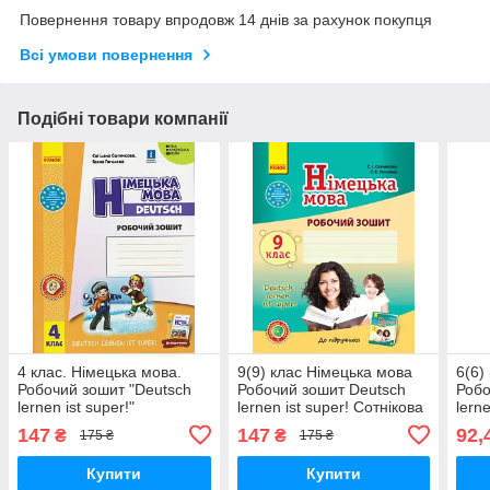
Повернення товару впродовж 14 днів за рахунок покупця
Всі умови повернення
Подібні товари компанії
4 клас. Німецька мова.
9(9) клас Німецька мова
6(6)
Робочий зошит "Deutsch
Робочий зошит Deutsch
Робо
lernen ist super!"
lernen ist super! Сотнікова
lern
Сотникова С. І., Гоголєва
С.І. Гоголєва Г.В. Ранок
С.І.
147
147
92,
₴
₴
175 ₴
175 ₴
Г. В. Ранок
Купити
Купити