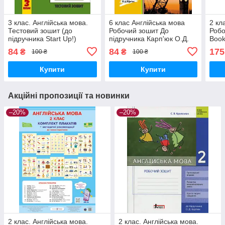
3 клас. Англійська мова.
6 клаc Англійська мова
2 кл
Тестовий зошит (до
Робочий зошит До
Робо
підручника Start Up!)
підручника Карп'юк О.Д.
Book
Павліченко О. Ранок
Павліченко О. М. Ранок
та п
84
84
175
₴
₴
100 ₴
100 ₴
Лібр
Купити
Купити
Акційні пропозиції та новинки
–20%
–20%
2 клас. Англійська мова.
2 клас. Англійська мова.