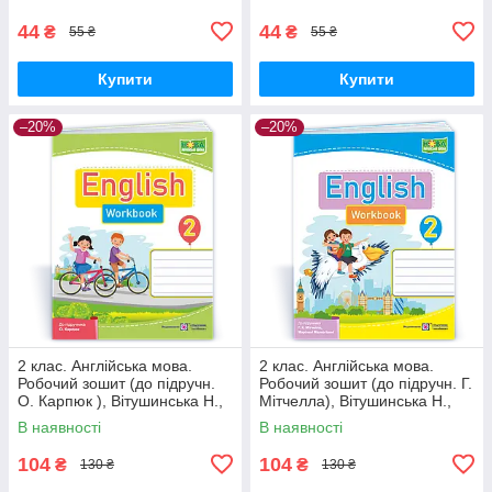
посібники
ПіП
44
44
₴
₴
55 ₴
55 ₴
Купити
Купити
–20%
–20%
2 клас. Англійська мова.
2 клас. Англійська мова.
Робочий зошит (до підручн.
Робочий зошит (до підручн. Г.
О. Карпюк ), Вітушинська Н.,
Мітчелла), Вітушинська Н.,
Косован О. ПІП
Косован О. ПІП
В наявності
В наявності
104
104
₴
₴
130 ₴
130 ₴