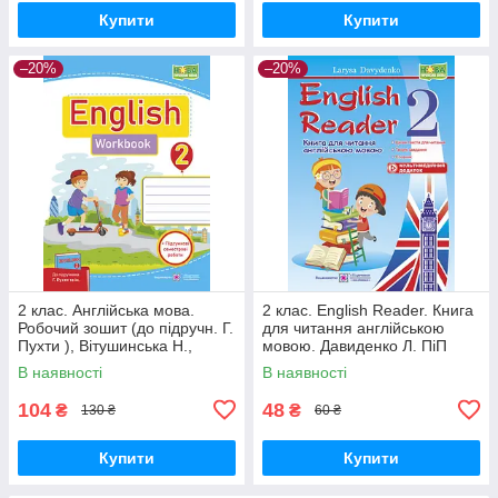
Купити
Купити
–20%
–20%
2 клас. Англійська мова.
2 клас. English Reader. Книга
Робочий зошит (до підручн. Г.
для читання англійською
Пухти ), Вітушинська Н.,
мовою. Давиденко Л. ПіП
Косован О. ПІП
В наявності
В наявності
104
48
₴
₴
130 ₴
60 ₴
Купити
Купити