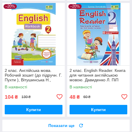
–20%
–20%
2 клас. Англійська мова.
2 клас. English Reader. Книга
Робочий зошит (до підручн. Г.
для читання англійською
Пухти ), Вітушинська Н.,
мовою. Давиденко Л. ПіП
Косован О. ПІП
В наявності
В наявності
104
48
₴
₴
130 ₴
60 ₴
Купити
Купити
Показати ще