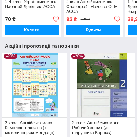
1-4 клас. Українська мова
2 клас Англійська мова.
1-4 
Наочний Довідник. АССА
Словограй. Макєєва О. М.
Дові
АССА
Чімі
УЛА
70
82
38,
₴
₴
100 ₴
Купити
Купити
Акційні пропозиції та новинки
–20%
–20%
2 клас. Англійська мова.
2 клас. Англійська мова.
Комплект плакатів (+
Робочий зошит (до
методичні рекомендації)
підручника Карпюк)