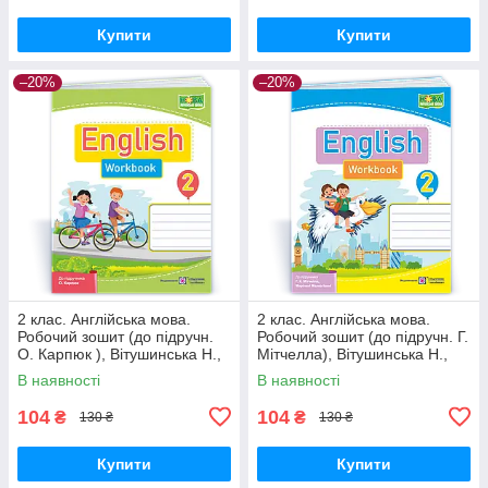
Купити
Купити
–20%
–20%
2 клас. Англійська мова.
2 клас. Англійська мова.
Робочий зошит (до підручн.
Робочий зошит (до підручн. Г.
О. Карпюк ), Вітушинська Н.,
Мітчелла), Вітушинська Н.,
Косован О. ПІП
Косован О. ПІП
В наявності
В наявності
104
104
₴
₴
130 ₴
130 ₴
Купити
Купити