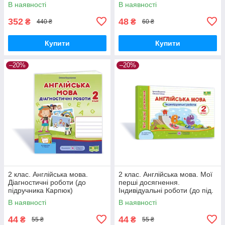
Косован О. ПіП
Крамських С. В. Літера
В наявності
В наявності
352
48
₴
₴
440 ₴
60 ₴
Купити
Купити
–20%
–20%
2 клас. Англійська мова.
2 клас. Англійська мова. Мої
Діагностичні роботи (до
перші досягнення.
підручника Карпюк)
Індивідуальні роботи (до під.
Башкірова О. Підручники і
Карпюк) Доценко І.Євчук О.
В наявності
В наявності
посібники
ПіП
44
44
₴
₴
55 ₴
55 ₴