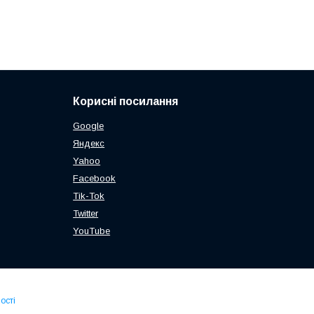
Корисні посилання
Google
Яндекс
Yahoo
Facebook
Tik-Tok
Twitter
YouTube
ості