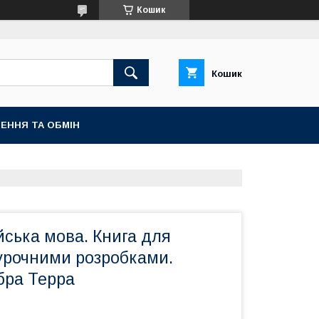
Кошик
Кошик
ЕННЯ ТА ОБМІН
ійська мова. Книга для
оурочними розробками.
бра Терра