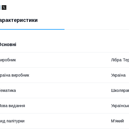
арактеристики
Основні
иробник
Лібра Те
раїна виробник
Україна
ематика
Школярам
ова видання
Українсь
ид палітурки
М'який