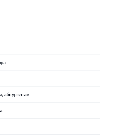
рра
, абітурієнтам
ка