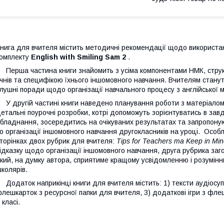
нига для вчителя містить методичні рекомендації щодо використа
омплекту
English with Smiling Sam 2
.
ерша частина книги знайомить з усіма компонентами НМК, структ
чнів та специфікою їхнього іншомовного навчання. Вчителям стану
лушні поради щодо організації навчального процесу з англійської мо
 другій частині книги наведено планування роботи з матеріалом
етальні поурочні розробки, котрі допоможуть зорієнтуватись в зав
бладнання, зосередитись на очікуваних результатах та запропону
о організації іншомовного навчання другокласників на уроці. Особл
торінках двох рубрик для вчителя:
Tips for Teachers та Keep in Min
ідказку щодо організації іншомовного навчання, друга рубрика заг
кий, на думку автора, сприятиме кращому усвідомленню і розумін
колярів.
одаток наприкінці книги для вчителя містить: 1) тексти аудіосупр
лешкарток з ресурсної папки для вчителя, 3) додаткові ігри з фле
 класі.