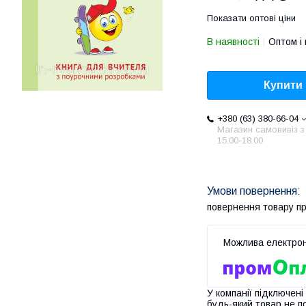
Показати оптові ціни
В наявності
Оптом і 
Купити
+380 (63) 380-66-04
Магазин самовивіз з
15.00-18.00
повернення товару п
У компанії підключені
будь-який товар не п