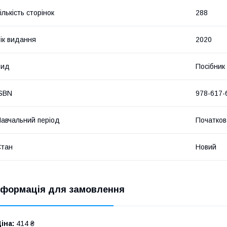
ількість сторінок
288
ік видання
2020
Вид
Посібник
SBN
978-617-
авчальний період
Початков
Стан
Новий
нформація для замовлення
іна:
414 ₴