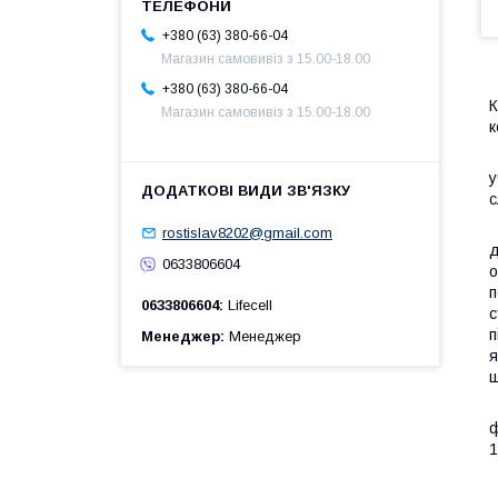
+380 (63) 380-66-04
Магазин самовивіз з 15.00-18.00
+380 (63) 380-66-04
К
Магазин самовивіз з 15.00-18.00
к
П
у
с
У
rostislav8202@gmail.com
д
0633806604
о
п
0633806604
Lifecell
с
п
Менеджер
Менеджер
я
ш
Д
ф
1