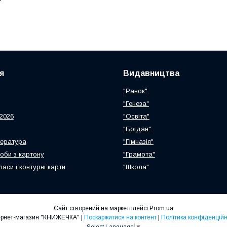
я
Видавництва
"Ранок"
"Генеза"
2026
"Освіта"
"Богдан"
тература
"Гімназія"
роби з картону
"Грамота"
ласи і контурні карти
"Школа"
Сайт створений на маркетплейсі
Prom.ua
Інтернет-магазин "КНИЖЕЧКА" |
Поскаржитися на контент
|
Політика конфіденційн
Select Language
▼