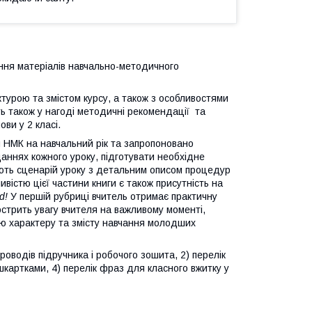
ння матеріалів навчально-методичного
урою та змістом курсу, а також з особливостями
ть також у нагоді методичні рекомендації та
ви у 2 класі.
 НМК на навчальний рік та запропоновано
даннях кожного уроку, підготувати необхідне
ють сценарій уроку з детальним описом процедур
ивістю цієї частини книги є також присутність на
d!
У першій рубриці вчитель отримає практичну
острить увагу вчителя на важливому моменті,
ню характеру та змісту навчання молодших
оводів підручника і робочого зошита, 2) перелік
шкартками, 4) перелік фраз для класного вжитку у