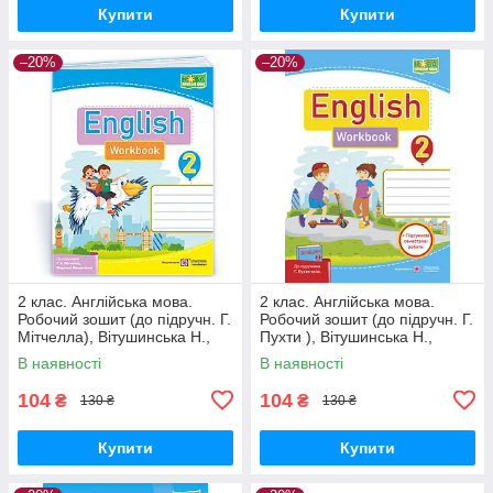
Купити
Купити
–20%
–20%
2 клас. Англійська мова.
2 клас. Англійська мова.
Робочий зошит (до підручн. Г.
Робочий зошит (до підручн. Г.
Мітчелла), Вітушинська Н.,
Пухти ), Вітушинська Н.,
Косован О. ПІП
Косован О. ПІП
В наявності
В наявності
104
104
₴
₴
130 ₴
130 ₴
Купити
Купити