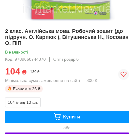
2 клас. Англійська мова. Робочий зошит (до
підручн. О. Карпюк ), Вітушинська Н., Косован
О. ПІП
В наявності
Код: 9789660744370
Опт і роздріб
104
₴
130 ₴
Мінімальна сума замовлення на сайті — 300 ₴
Економія
26 ₴
104 ₴
від 10 шт.
Купити
або