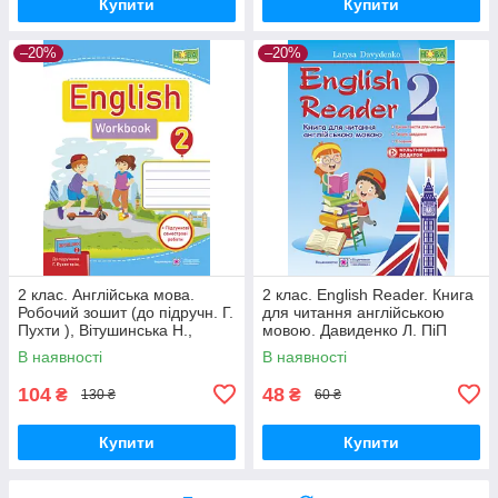
Купити
Купити
–20%
–20%
2 клас. Англійська мова.
2 клас. English Reader. Книга
Робочий зошит (до підручн. Г.
для читання англійською
Пухти ), Вітушинська Н.,
мовою. Давиденко Л. ПіП
Косован О. ПІП
В наявності
В наявності
104
48
₴
₴
130 ₴
60 ₴
Купити
Купити