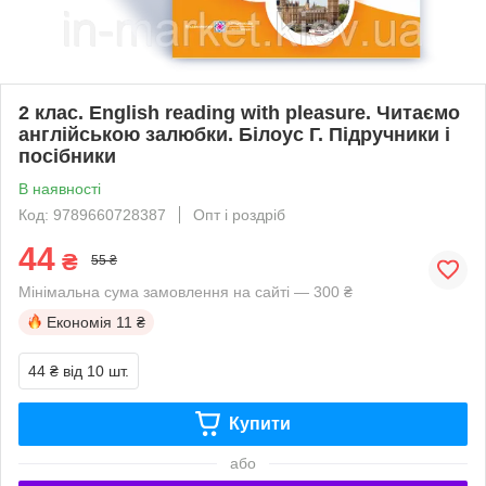
2 клас. English reading with pleasure. Читаємо
англійською залюбки. Білоус Г. Підручники і
посібники
В наявності
Код: 9789660728387
Опт і роздріб
44
₴
55 ₴
Мінімальна сума замовлення на сайті — 300 ₴
Економія
11 ₴
44 ₴
від 10 шт.
Купити
або