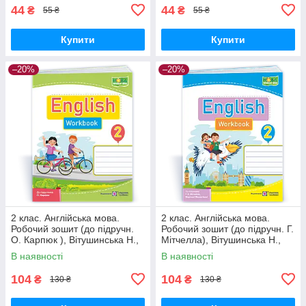
44
44
₴
₴
55 ₴
55 ₴
Купити
Купити
–20%
–20%
2 клас. Англійська мова.
2 клас. Англійська мова.
Робочий зошит (до підручн.
Робочий зошит (до підручн. Г.
О. Карпюк ), Вітушинська Н.,
Мітчелла), Вітушинська Н.,
Косован О. ПІП
Косован О. ПІП
В наявності
В наявності
104
104
₴
₴
130 ₴
130 ₴