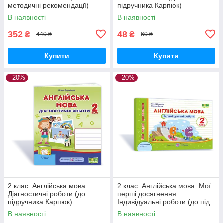
методичні рекомендації)
підручника Карпюк)
Косован О. ПіП
Крамських С. В. Літера
В наявності
В наявності
352
48
₴
₴
440 ₴
60 ₴
Купити
Купити
–20%
–20%
2 клас. Англійська мова.
2 клас. Англійська мова. Мої
Діагностичні роботи (до
перші досягнення.
підручника Карпюк)
Індивідуальні роботи (до під.
Башкірова О. Підручники і
Карпюк) Доценко І.Євчук О.
В наявності
В наявності
посібники
ПіП