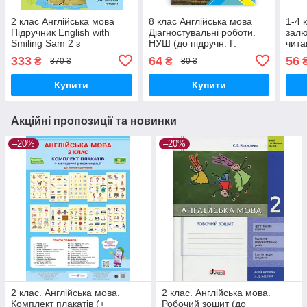
2 клас Англійська мова
8 клас Англійська мова
1-4 
Підручник English with
Діагностувальні роботи.
залю
Smiling Sam 2 з
НУШ (до підручн. Г.
чита
аудіосупроводом Карпюк
Мітчелла) Давиденко Л.
Г. П
333
64
56
₴
₴
370 ₴
80 ₴
О. Лібра Терра
ПіП
Купити
Купити
Акційні пропозиції та новинки
–20%
–20%
2 клас. Англійська мова.
2 клас. Англійська мова.
Комплект плакатів (+
Робочий зошит (до