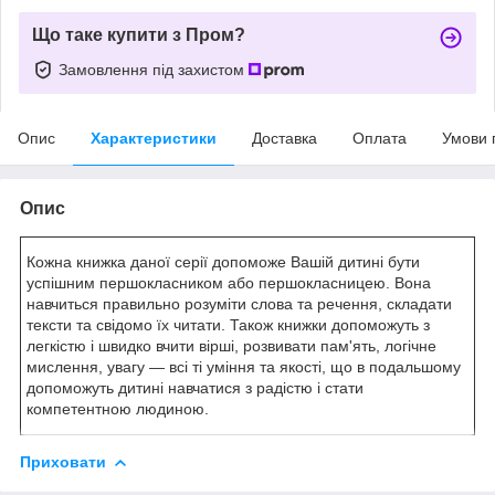
Що таке купити з Пром?
Замовлення під захистом
Опис
Характеристики
Доставка
Оплата
Умови 
Опис
Кожна книжка даної серії допоможе Вашій дитині бути
успішним першокласником або першокласницею. Вона
навчиться правильно розуміти слова та речення, складати
тексти та свідомо їх читати. Також книжки допоможуть з
легкістю і швидко вчити вірші, розвивати пам'ять, логічне
мислення, увагу — всі ті уміння та якості, що в подальшому
допоможуть дитині навчатися з радістю і стати
компетентною людиною.
Приховати