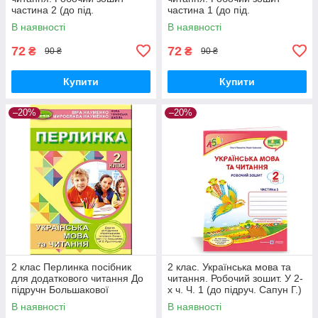
частина 2 (до під.
частина 1 (до під.
Большакової) Трофимова
Большакової) Трофимова
В наявності
В наявності
О.Г. Сиция
О.Г. Сиция
72
72
₴
₴
90 ₴
90 ₴
Купити
Купити
–20%
–20%
2 клас Перлинка посібник
2 клас. Українська мова та
для додаткового читання До
читання. Робочий зошит. У 2-
підручн Большакової
х ч. Ч. 1 (до підруч. Сапун Г.)
Науменко В. Науменко М.
Кравцова Н. ПіП
В наявності
В наявності
Генеза