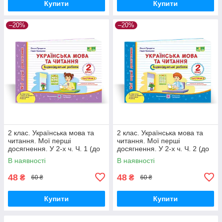
Купити
Купити
–20%
–20%
2 клас. Українська мова та
2 клас. Українська мова та
читання. Мої перші
читання. Мої перші
досягнення. У 2-х ч. Ч. 1 (до
досягнення. У 2-х ч. Ч. 2 (до
підруч. Сапун Г.) Кравцова Н.
підруч. Сапун Г.) Кравцова Н.
В наявності
В наявності
ПіП
ПіП
48
48
₴
₴
60 ₴
60 ₴
Купити
Купити