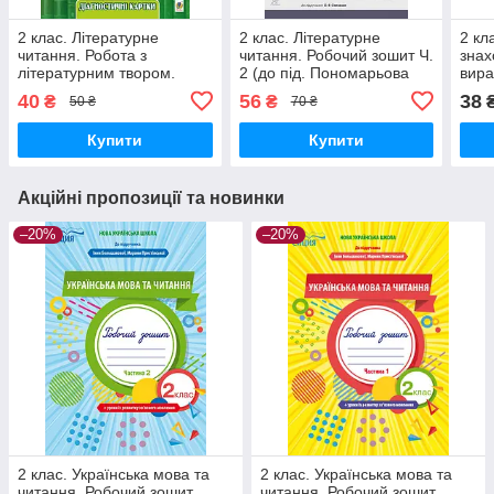
2 клас. Літературне
2 клас. Літературне
2 кл
читання. Робота з
читання. Робочий зошит Ч.
знах
літературним твором.
2 (до під. Пономарьова
вира
Діагностичні картки. Будна
К.І., Савченко О.Я.) Будна
нави
40
56
38
₴
₴
50 ₴
70 ₴
Н. О. Богдан
Н. О. Богдан
Шевч
Купити
Купити
Акційні пропозиції та новинки
–20%
–20%
2 клас. Українська мова та
2 клас. Українська мова та
читання. Робочий зошит
читання. Робочий зошит