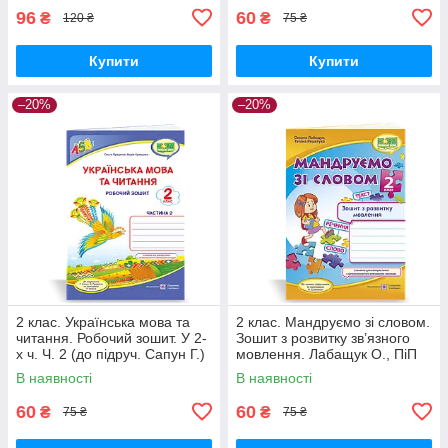
96
60
₴
₴
120 ₴
75 ₴
Купити
Купити
–20%
–20%
2 клас. Українська мова та
2 клас. Мандруємо зі словом.
читання. Робочий зошит. У 2-
Зошит з розвитку зв’язного
х ч. Ч. 2 (до підруч. Сапун Г.)
мовлення. Лабащук О., ПіП
Кравцова Н. ПіП
В наявності
В наявності
60
60
₴
₴
75 ₴
75 ₴