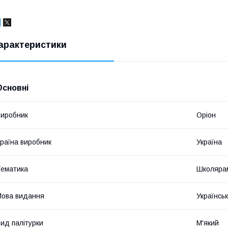
арактеристики
Основні
иробник
Оріон
раїна виробник
Україна
ематика
Школярам
ова видання
Українсь
ид палітурки
М'який