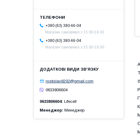
+380 (63) 380-66-04
Магазин самовивіз з 15.00-18.00
+380 (63) 380-66-04
Магазин самовивіз з 15.00-18.00
А
Т
I
rostislav8202@gmail.com
Р
0633806604
П
0633806604
Lifecell
К
Менеджер
Менеджер
М
С
М