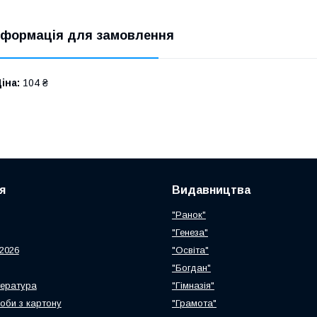
нформація для замовлення
іна:
104 ₴
я
Видавництва
"Ранок"
"Генеза"
2026
"Освіта"
"Богдан"
тература
"Гімназія"
роби з картону
"Грамота"