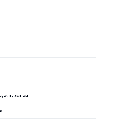
, абітурієнтам
ка