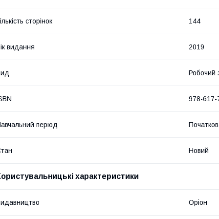
ількість сторінок
144
ік видання
2019
Вид
Робочий 
SBN
978-617-
авчальний період
Початков
Стан
Новий
Користувальницькі характеристики
Видавництво
Оріон