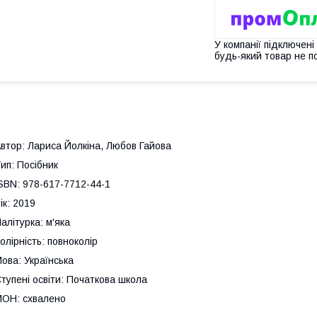
У компанії підключені
будь-який товар не п
втор: Лариса Йолкіна, Любов Гайова
ип: Посібник
SBN: 978-617-7712-44-1
ік: 2019
алітурка: м'яка
олірність: повноколір
ова: Українська
тупені освіти: Початкова школа
ОН: схвалено