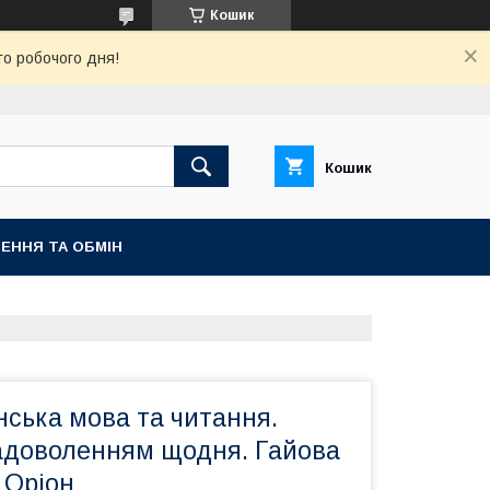
Кошик
го робочого дня!
Кошик
ЕННЯ ТА ОБМІН
їнська мова та читання.
задоволенням щодня. Гайова
. Оріон