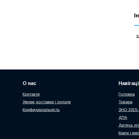
І
Ц
О нас
Навігаці
Контакти
Головна
Умови доставки і оплати
Товари
Конфидеціальність
ЗНО 2015-
ДПА
Дитяча лі
Книги і ви