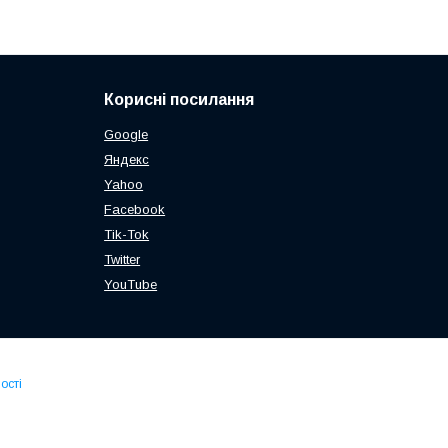
Корисні посилання
Google
Яндекс
Yahoo
Facebook
Tik-Tok
Twitter
YouTube
ості