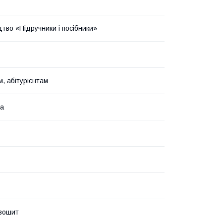
тво «Підручники і посібники»
, абітурієнтам
ка
зошит