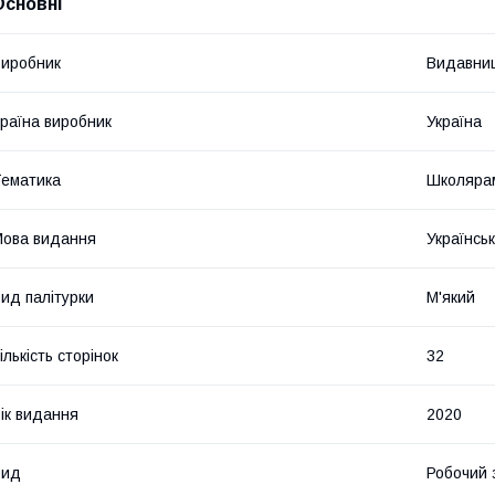
Основні
иробник
Видавниц
раїна виробник
Україна
ематика
Школярам
ова видання
Українсь
ид палітурки
М'який
ількість сторінок
32
ік видання
2020
Вид
Робочий 