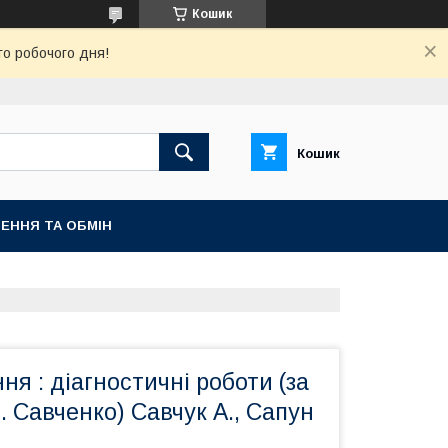
Кошик
го робочого дня!
Кошик
ЕННЯ ТА ОБМІН
ня : діагностичні роботи (за
 Савченко) Савчук А., Сапун