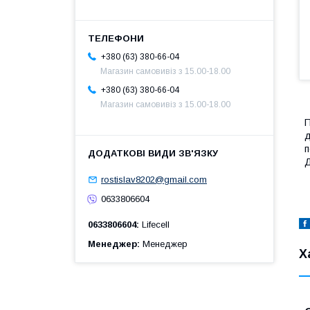
+380 (63) 380-66-04
Магазин самовивіз з 15.00-18.00
+380 (63) 380-66-04
Магазин самовивіз з 15.00-18.00
П
д
п
Д
rostislav8202@gmail.com
0633806604
0633806604
Lifecell
Менеджер
Менеджер
Х