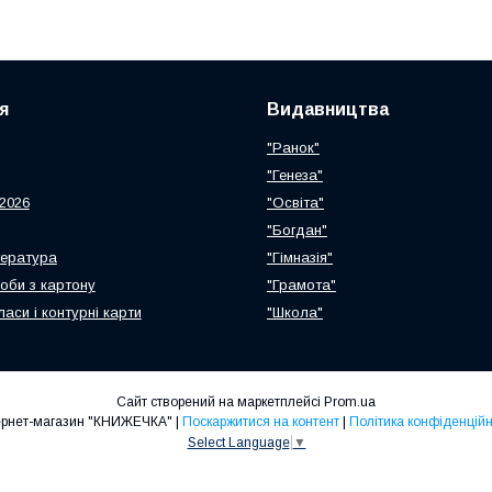
я
Видавництва
"Ранок"
"Генеза"
2026
"Освіта"
"Богдан"
тература
"Гімназія"
роби з картону
"Грамота"
ласи і контурні карти
"Школа"
Сайт створений на маркетплейсі
Prom.ua
Інтернет-магазин "КНИЖЕЧКА" |
Поскаржитися на контент
|
Політика конфіденційн
Select Language
▼