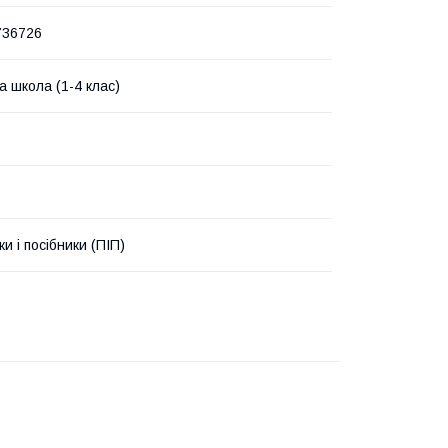
736726
а школа (1-4 клас)
и і посібники (ПІП)