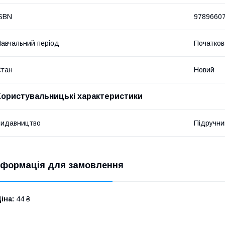
SBN
9789660
авчальний період
Початков
Стан
Новий
Користувальницькі характеристики
Видавництво
Підручник
нформація для замовлення
іна:
44 ₴