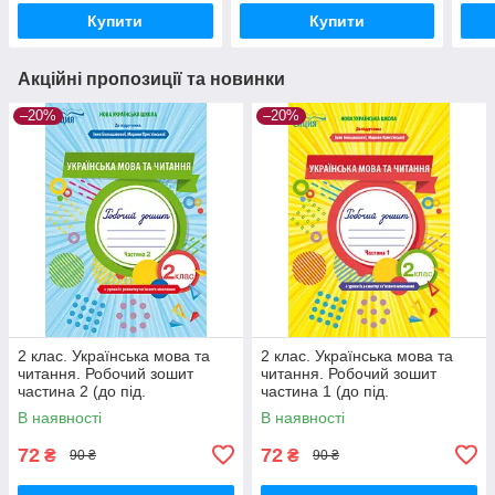
Купити
Купити
Акційні пропозиції та новинки
–20%
–20%
2 клас. Українська мова та
2 клас. Українська мова та
читання. Робочий зошит
читання. Робочий зошит
частина 2 (до під.
частина 1 (до під.
Большакової) Трофимова
Большакової) Трофимова
В наявності
В наявності
О.Г. Сиция
О.Г. Сиция
72
72
₴
₴
90 ₴
90 ₴