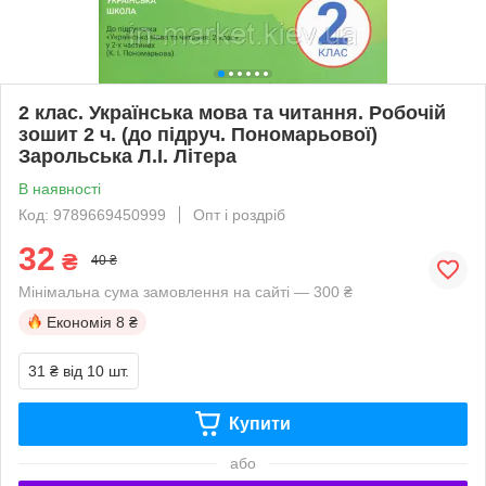
2 клас. Українська мова та читання. Робочій
зошит 2 ч. (до підруч. Пономарьової)
Зарольська Л.І. Літера
В наявності
Код: 9789669450999
Опт і роздріб
32
₴
40 ₴
Мінімальна сума замовлення на сайті — 300 ₴
Економія
8 ₴
31 ₴
від 10 шт.
Купити
або