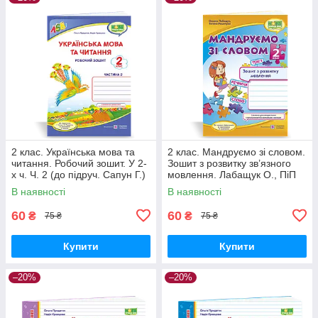
2 клас. Українська мова та
2 клас. Мандруємо зі словом.
читання. Робочий зошит. У 2-
Зошит з розвитку зв’язного
х ч. Ч. 2 (до підруч. Сапун Г.)
мовлення. Лабащук О., ПіП
Кравцова Н. ПіП
В наявності
В наявності
60
60
₴
₴
75 ₴
75 ₴
Купити
Купити
–20%
–20%