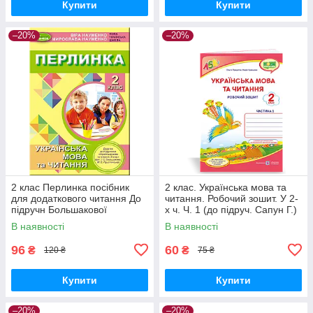
Купити
Купити
–20%
–20%
2 клас Перлинка посібник
2 клас. Українська мова та
для додаткового читання До
читання. Робочий зошит. У 2-
підручн Большакової
х ч. Ч. 1 (до підруч. Сапун Г.)
Науменко В. Науменко М.
Кравцова Н. ПіП
В наявності
В наявності
Генеза
96
60
₴
₴
120 ₴
75 ₴
Купити
Купити
–20%
–20%