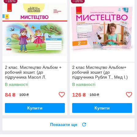
–16%
–16%
2 клас. Мистецтво Альбом +
2 клас Мистецтво Альбом+
робочий зошит. (до
робочий зошит (до
підручника Масол Л.
підручника Рубля Т., Мед І.)
Гайдамака О.) Воронкевич
Ранок
В наявності
В наявності
В.О. Ранок
84
126
₴
₴
100 ₴
150 ₴
Купити
Купити
Показати ще