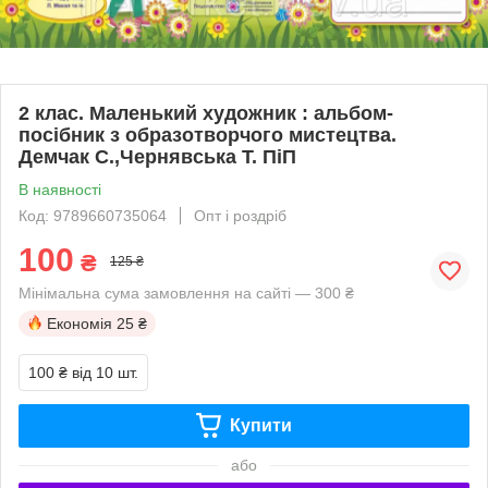
2 клас. Маленький художник : альбом-
посібник з образотворчого мистецтва.
Демчак С.,Чернявська Т. ПіП
В наявності
Код: 9789660735064
Опт і роздріб
100
₴
125 ₴
Мінімальна сума замовлення на сайті — 300 ₴
Економія
25 ₴
100 ₴
від 10 шт.
Купити
або