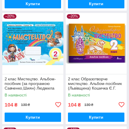
Купити
Купити
–20%
–20%
2 клас Мистецтво. Альбом-
2 клас Образотворче
посібник (за програмою
мистецтво. Альбом-посібник
Савченко,Шиян) Людмила
(Львівщина) Кошичка Є.Г.
Аристова, Наталія Чєн Оріон
Літера
В наявності
В наявності
104
104
₴
₴
130 ₴
130 ₴
Купити
Купити