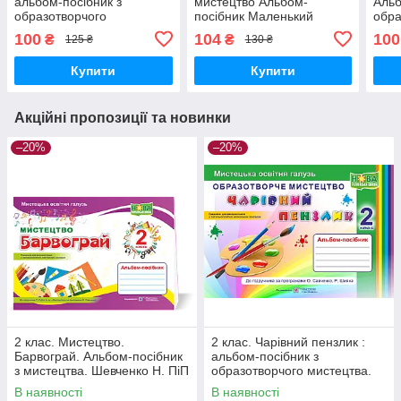
альбом-посібник з
мистецтво Альбом-
Альб
образотворчого
посібник Маленький
обра
мистецтва. Копитіна Н.,
художник Демчак С.
мист
100
104
100
₴
₴
125 ₴
130 ₴
Бровченко А. ПіП
Чернявська Т. ПІП
Калі
Бров
Купити
Купити
Акційні пропозиції та новинки
–20%
–20%
2 клас. Мистецтво.
2 клас. Чарівний пензлик :
Барвограй. Альбом-посібник
альбом-посібник з
з мистецтва. Шевченко Н. ПіП
образотворчого мистецтва.
Копитіна Н., Бровченко А. ПіП
В наявності
В наявності