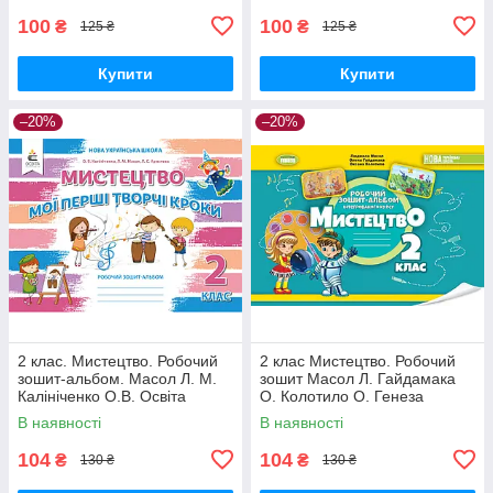
100
100
₴
₴
125 ₴
125 ₴
Купити
Купити
–20%
–20%
2 клас. Мистецтво. Робочий
2 клас Мистецтво. Робочий
зошит-альбом. Масол Л. М.
зошит Масол Л. Гайдамака
Калініченко О.В. Освіта
О. Колотило О. Генеза
В наявності
В наявності
104
104
₴
₴
130 ₴
130 ₴