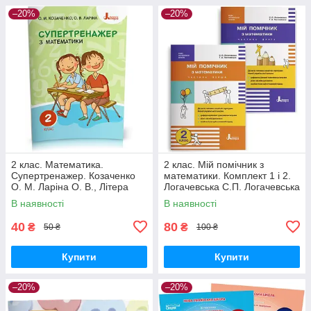
–20%
–20%
2 клас. Математика.
2 клас. Мій помічник з
Супертренажер. Козаченко
математики. Комплект 1 і 2.
О. М. Ларіна О. В., Літера
Логачевська С.П. Логачевська
Т.А. Літера
В наявності
В наявності
40
80
₴
₴
50 ₴
100 ₴
Купити
Купити
–20%
–20%