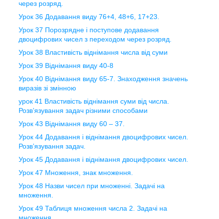
через розряд.
Урок 36 Додавання виду 76+4, 48+6, 17+23.
Урок 37 Порозрядне і поступове додавання
двоцифрових чисел з переходом через розряд.
Урок 38 Властивість віднімання числа від суми
Урок 39 Віднімання виду 40-8
Урок 40 Віднімання виду 65-7. Знаходження значень
виразів зі змінною
урок 41 Властивість віднімання суми від числа.
Розв’язування задач різними способами
Урок 43 Віднімання виду 60 – 37.
Урок 44 Додавання і віднімання двоцифрових чисел.
Розв’язування задач.
Урок 45 Додавання і віднімання двоцифрових чисел.
Урок 47 Множення, знак множення.
Урок 48 Назви чисел при множенні. Задачі на
множення.
Урок 49 Таблиця множення числа 2. Задачі на
множення.