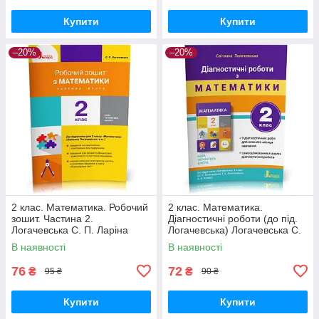
Купити
Купити
–20%
–20%
2 клас. Математика. Робочий
2 клас. Математика.
зошит. Частина 2.
Діагностичні роботи (до під.
Логачевська С. П. Ларіна
Логачевська) Логачевська С.
О.В., Літера
П. Літера
В наявності
В наявності
76
72
₴
₴
95 ₴
90 ₴
Купити
Купити