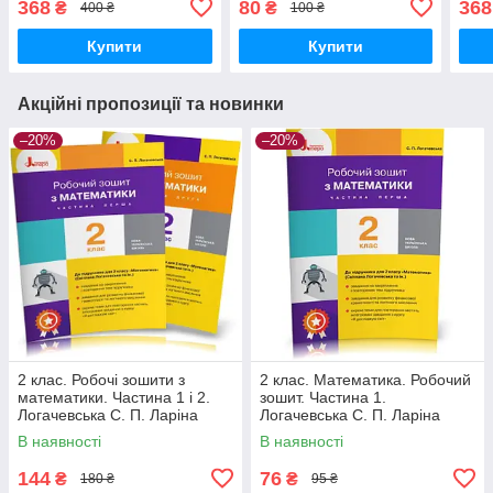
368
80
368
₴
₴
400 ₴
100 ₴
Купити
Купити
Акційні пропозиції та новинки
–20%
–20%
2 клас. Робочі зошити з
2 клас. Математика. Робочий
математики. Частина 1 і 2.
зошит. Частина 1.
Логачевська С. П. Ларіна
Логачевська С. П. Ларіна
О.В., Літера
О.В., Літера
В наявності
В наявності
144
76
₴
₴
180 ₴
95 ₴