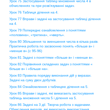
Урок 75 Застосування таблиці множення числа 4 в
обчисленнях та при розв’язуванні задач.
Урок 76 Таблиця ділення на 4.
Урок 77 Вправи і задачі на застосування таблиці ділення
на 4.
Урок 79 Попереднє ознайомлення з поняттями
«половина», «третина», «чверть».
Урок 80 Збільшення та зменшення числа в кілька разів.
Практична робота по засвоєнню понять «більше в» і
«менше в».(с 95-96)
Урок 81 Задачі з поняттями «більше в» і «менше в».
Урок 82 Порівняння складених задач з поняттями «
більше в» і «більше на».
Урок 83 Правила порядку виконання дій у виразах.
Задачі на суму двох добутків.
Урок 84 Ознайомлення з таблицею ділення на 5.
Урок 85 Вправи і задачі, які вимагають застосування
таблиць множення числа 5 і ділення на 5.
Урок 86 Задачі на 3 дії. Творча робота з задачами.
Обчислення виразів, які вимагають використання