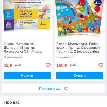
2 клас. Математика.
2 клас. Математика. Робочі
Діагностичні картки.
зошити (до під. Скворцової)
Логачевська С.П. Літера
Частина 1, 2 Безкоровайна
О.В. Сиция
В наявності
В наявності
32
160
₴
₴
40 ₴
200 ₴
Купити
Купити
Показати ще
Про нас