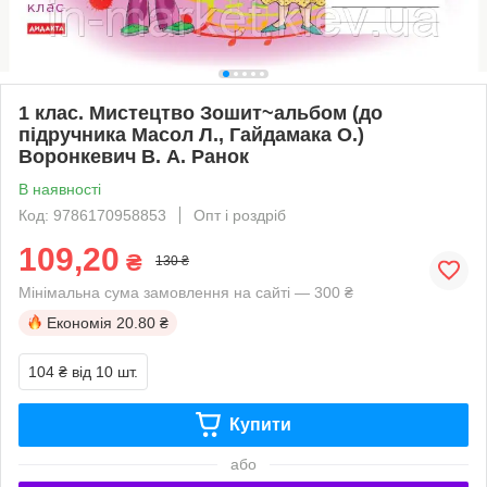
1 клас. Мистецтво Зошит~альбом (до
підручника Масол Л., Гайдамака О.)
Воронкевич В. А. Ранок
В наявності
Код: 9786170958853
Опт і роздріб
109,20
₴
130 ₴
Мінімальна сума замовлення на сайті — 300 ₴
Економія
20.80 ₴
104 ₴
від 10 шт.
Купити
або