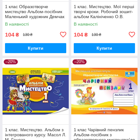
1 клас Образотворче
1 клас. Мистецтво. Мої перші
мистецтво Альбом-посібник
творчі кроки. Робочий зошит-
Маленький художник Демчак
альбом Калініченко О.В.
С. Чернявська Т. ПІП
Освіта
В наявності
В наявності
104
104
₴
₴
130 ₴
130 ₴
Купити
Купити
–20%
–20%
1 клас. Мистецтво. Альбом з
1 клас Чарівний пензлик
інтегрованого курсу. Масол Л.
Альбом-посібник з
М. Генеза
образотворчого мистецтва(до