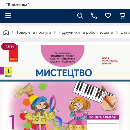
"Книжечка"
Товари та послуги
Підручники та робочі зошити
1 кл
–16%