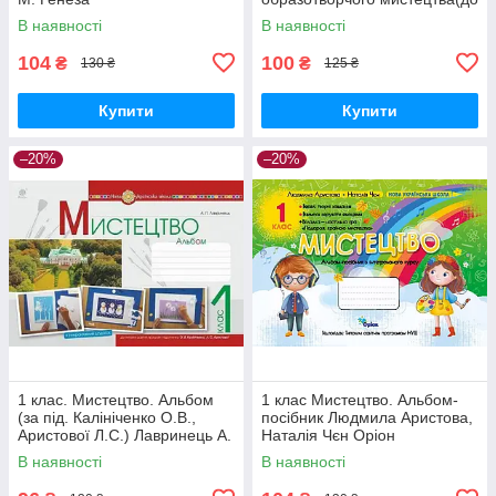
під. Калініченко О. В.)
В наявності
В наявності
Бровченко А. ПіП
104
100
₴
₴
130 ₴
125 ₴
Купити
Купити
–20%
–20%
1 клас. Мистецтво. Альбом
1 клас Мистецтво. Альбом-
(за під. Калініченко О.В.,
посібник Людмила Аристова,
Аристової Л.С.) Лавринець А.
Наталія Чєн Оріон
П. Богдан
В наявності
В наявності