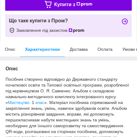
Купити з
Що таке купити з Пром?
Замовлення під захистом
Опис
Характеристики
Доставка
Оплата
Умови 
Опис
Посібник створено відповідно до Державного стандарту
початкової освіти та Типової освітньої програми, розробленої
під керівництвом О. Я. Савченко. Альбом є складовою
навчально-методичного комплекту інтегрованого курсу
«
Мистецтво
. 1
клас
». Матеріал посібника спрямований на
закріплення знань, умінь, навичок здобувачів освіти. Альбом
містить різнорівневі завдання, вправи, які допоможуть
першокласникам набути мистецьких знань та умінь,
необхідних для їхнього саморозвитку та самоствердження.
QR-коди, розташовані на сторінках посібника, допоможуть