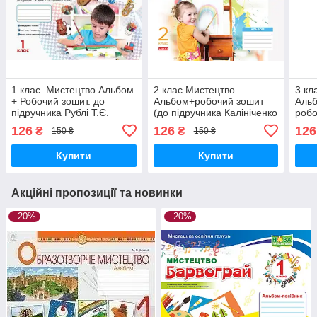
1 клас. Мистецтво Альбом
2 клас Мистецтво
3 кл
+ Робочий зошит. до
Альбом+робочий зошит
Альб
підручника Рублі Т.Є.
(до підручника Калініченко
робо
Ранок
О.) Наземнова Т.О. Ранок
підр
126
126
126
₴
₴
150 ₴
150 ₴
Щегл
Ран
Купити
Купити
Акційні пропозиції та новинки
–20%
–20%