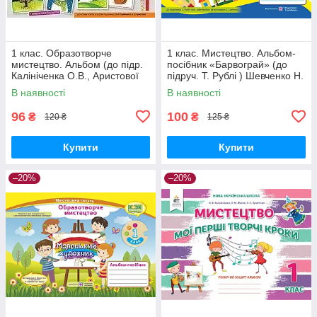
1 клас. Образотворче
1 клас. Мистецтво. Альбом-
мистецтво. Альбом (до підр.
посібник «Барвограй» (до
Калініченка О.В., Аристової
підруч. Т. Рублі ) Шевченко Н.
Л.С.) Богдан
ПіП
В наявності
В наявності
96
100
₴
₴
120 ₴
125 ₴
Купити
Купити
–20%
–20%