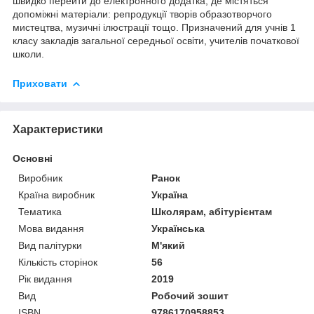
швидко перейти до електронного додатка, де містяться
допоміжні матеріали: репродукції творів образотворчого
мистецтва, музичні ілюстрації тощо. Призначений для учнів 1
класу закладів загальної середньої освіти, учителів початкової
школи.
Приховати
Характеристики
Основні
Виробник
Ранок
Країна виробник
Україна
Тематика
Школярам, абітурієнтам
Мова видання
Українська
Вид палітурки
М'який
Кількість сторінок
56
Рік видання
2019
Вид
Робочий зошит
ISBN
9786170958853